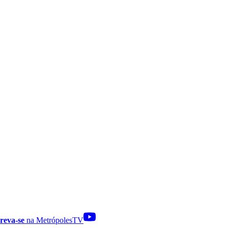
reva-se
na MetrópolesTV