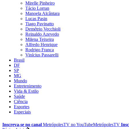
Mirelle Pinheiro
Tácio Lorran
Manoela Alcântara
Lucas Pasin
Tiago Pavinatto
Demétrio Vecchioli
Reinaldo Azevedo
Milena Teixeira
Alfredo Henrique
Rodrigo França
Vinícius Passarelli
Brasil
DF
SP
MG
Mundo
Entretenimento
Vida & Estilo
Saúde
Ciência
Esportes
Especiais
Inscreva-se no canal
MetrópolesTV no
YouTube
MetrópolesTV
Insc