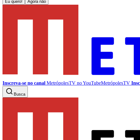
Eu quero!
Agora não
Inscreva-se no canal
MetrópolesTV no
YouTube
MetrópolesTV
Insc
Busca