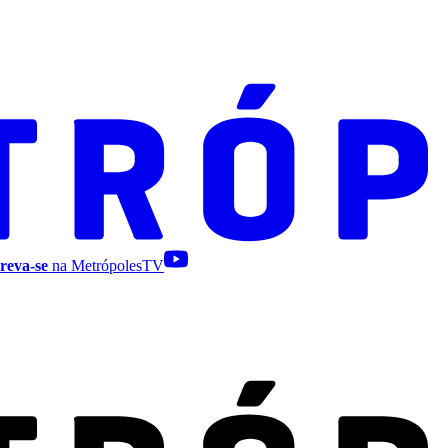
reva-se
na MetrópolesTV