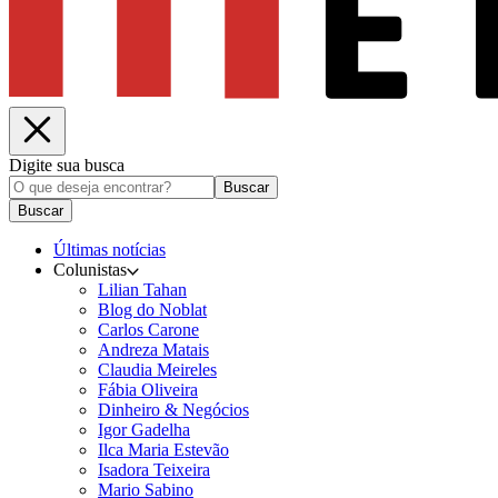
Digite sua busca
Buscar
Buscar
Últimas notícias
Colunistas
Lilian Tahan
Blog do Noblat
Carlos Carone
Andreza Matais
Claudia Meireles
Fábia Oliveira
Dinheiro & Negócios
Igor Gadelha
Ilca Maria Estevão
Isadora Teixeira
Mario Sabino