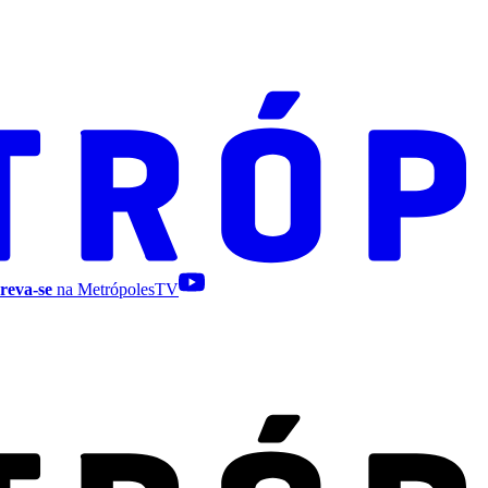
reva-se
na MetrópolesTV