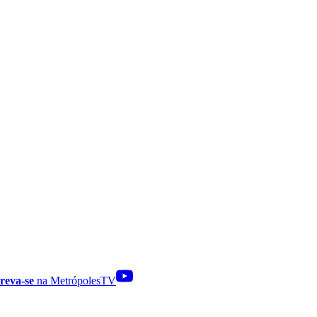
reva-se
na MetrópolesTV