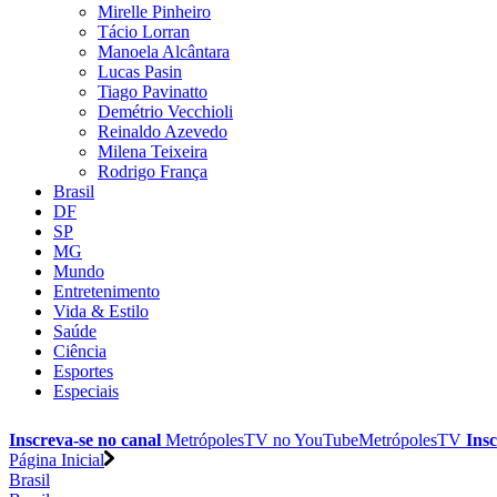
Mirelle Pinheiro
Tácio Lorran
Manoela Alcântara
Lucas Pasin
Tiago Pavinatto
Demétrio Vecchioli
Reinaldo Azevedo
Milena Teixeira
Rodrigo França
Brasil
DF
SP
MG
Mundo
Entretenimento
Vida & Estilo
Saúde
Ciência
Esportes
Especiais
Inscreva-se no canal
MetrópolesTV no
YouTube
MetrópolesTV
Insc
Página Inicial
Brasil