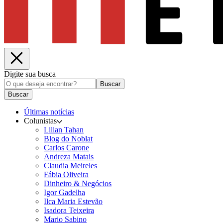
Digite sua busca
Buscar
Buscar
Últimas notícias
Colunistas
Lilian Tahan
Blog do Noblat
Carlos Carone
Andreza Matais
Claudia Meireles
Fábia Oliveira
Dinheiro & Negócios
Igor Gadelha
Ilca Maria Estevão
Isadora Teixeira
Mario Sabino