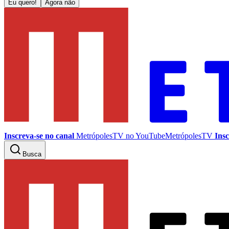
Eu quero!
Agora não
Inscreva-se no canal
MetrópolesTV no
YouTube
MetrópolesTV
Insc
Busca