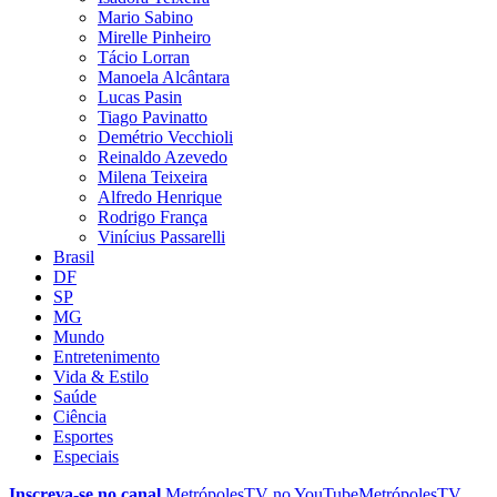
Mario Sabino
Mirelle Pinheiro
Tácio Lorran
Manoela Alcântara
Lucas Pasin
Tiago Pavinatto
Demétrio Vecchioli
Reinaldo Azevedo
Milena Teixeira
Alfredo Henrique
Rodrigo França
Vinícius Passarelli
Brasil
DF
SP
MG
Mundo
Entretenimento
Vida & Estilo
Saúde
Ciência
Esportes
Especiais
Inscreva-se no canal
MetrópolesTV no
YouTube
MetrópolesTV