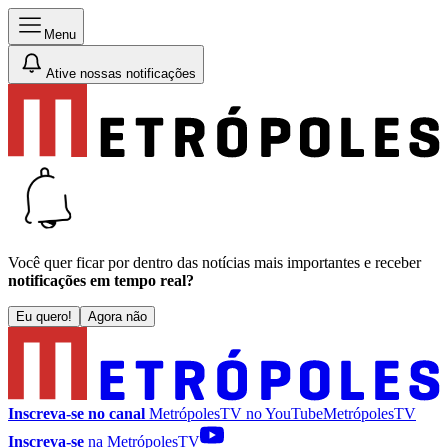
Menu
Ative nossas notificações
Você quer ficar por dentro das notícias mais importantes e receber
notificações em tempo real?
Eu quero!
Agora não
Inscreva-se no canal
MetrópolesTV no
YouTube
MetrópolesTV
Inscreva-se
na MetrópolesTV