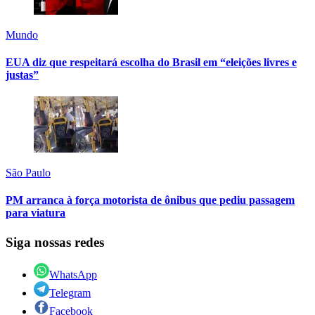
Mundo
EUA diz que respeitará escolha do Brasil em “eleições livres e
justas”
São Paulo
PM arranca à força motorista de ônibus que pediu passagem
para viatura
Siga nossas redes
WhatsApp
Telegram
Facebook