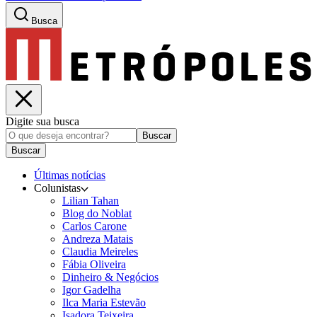
Busca
Digite sua busca
Buscar
Buscar
Últimas notícias
Colunistas
Lilian Tahan
Blog do Noblat
Carlos Carone
Andreza Matais
Claudia Meireles
Fábia Oliveira
Dinheiro & Negócios
Igor Gadelha
Ilca Maria Estevão
Isadora Teixeira