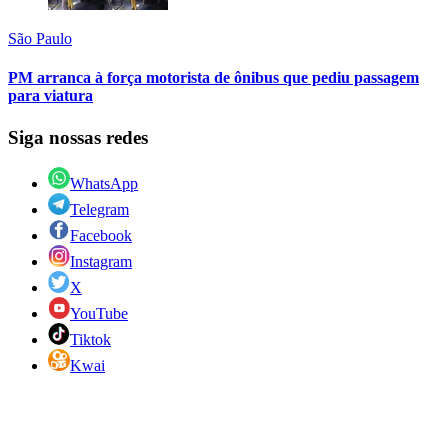
São Paulo
PM arranca à força motorista de ônibus que pediu passagem
para viatura
Siga nossas redes
WhatsApp
Telegram
Facebook
Instagram
X
YouTube
Tiktok
Kwai