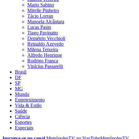
Mario Sabino
Mirelle Pinheiro
Tácio Lorran
Manoela Alcântara
Lucas Pasin
Tiago Pavinatto
Demétrio Vecchioli
Reinaldo Azevedo
Milena Teixeira
Alfredo Henrique
Rodrigo França
Vinícius Passarelli
Brasil
DF
SP
MG
Mundo
Entretenimento
Vida & Estilo
Saúde
Ciência
Esportes
Especiais
Inscreva-se no canal
MetrópolesTV no
YouTube
MetrópolesTV