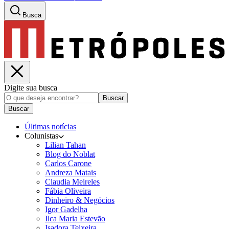
Busca
Digite sua busca
Buscar
Buscar
Últimas notícias
Colunistas
Lilian Tahan
Blog do Noblat
Carlos Carone
Andreza Matais
Claudia Meireles
Fábia Oliveira
Dinheiro & Negócios
Igor Gadelha
Ilca Maria Estevão
Isadora Teixeira