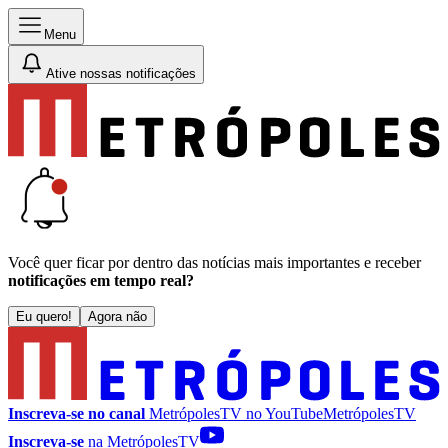
Menu
Ative nossas notificações
Você quer ficar por dentro das notícias mais importantes e receber
notificações em tempo real?
Eu quero!
Agora não
Inscreva-se no canal
MetrópolesTV no
YouTube
MetrópolesTV
Inscreva-se
na MetrópolesTV