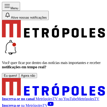
Menu
Ative nossas notificações
Você quer ficar por dentro das notícias mais importantes e receber
notificações em tempo real?
Eu quero!
Agora não
Inscreva-se no canal
MetrópolesTV no
YouTube
MetrópolesTV
Inscreva-se
na MetrópolesTV