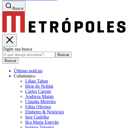
Busca
Digite sua busca
Buscar
Buscar
Últimas notícias
Colunistas
Lilian Tahan
Blog do Noblat
Carlos Carone
Andreza Matais
Claudia Meireles
Fábia Oliveira
Dinheiro & Negócios
Igor Gadelha
Ilca Maria Estevão
Isadora Teixeira