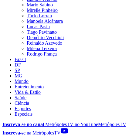
Mario Sabino
Mirelle Pinheiro
Tácio Lorran
Manoela Alcântara
Lucas Pasin
Tiago Pavinatto
Demétrio Vecchioli
Reinaldo Azevedo
Milena Teixeira
Rodrigo França
Brasil
DF
SP
MG
Mundo
Entretenimento
Vida & Estilo
Saúde
Ciência
Esportes
Especiais
Inscreva-se no canal
MetrópolesTV no
YouTube
MetrópolesTV
Inscreva-se
na MetrópolesTV