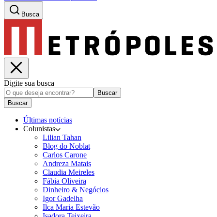
Busca
Digite sua busca
Buscar
Buscar
Últimas notícias
Colunistas
Lilian Tahan
Blog do Noblat
Carlos Carone
Andreza Matais
Claudia Meireles
Fábia Oliveira
Dinheiro & Negócios
Igor Gadelha
Ilca Maria Estevão
Isadora Teixeira