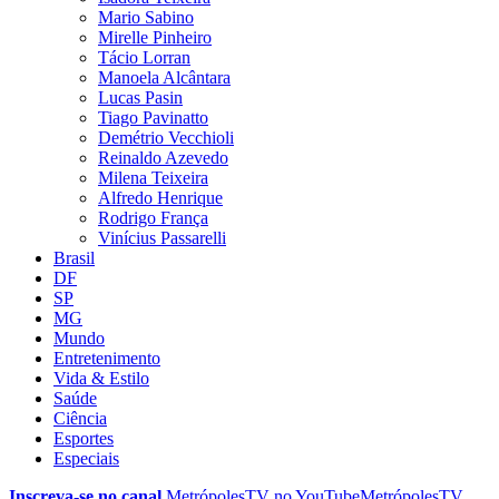
Mario Sabino
Mirelle Pinheiro
Tácio Lorran
Manoela Alcântara
Lucas Pasin
Tiago Pavinatto
Demétrio Vecchioli
Reinaldo Azevedo
Milena Teixeira
Alfredo Henrique
Rodrigo França
Vinícius Passarelli
Brasil
DF
SP
MG
Mundo
Entretenimento
Vida & Estilo
Saúde
Ciência
Esportes
Especiais
Inscreva-se no canal
MetrópolesTV no
YouTube
MetrópolesTV