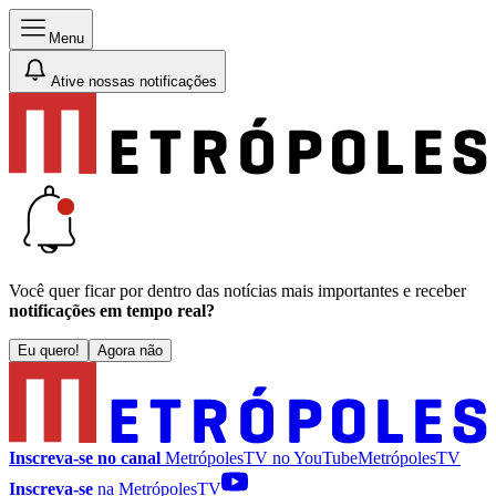
Menu
Ative nossas notificações
Você quer ficar por dentro das notícias mais importantes e receber
notificações em tempo real?
Eu quero!
Agora não
Inscreva-se no canal
MetrópolesTV no
YouTube
MetrópolesTV
Inscreva-se
na MetrópolesTV