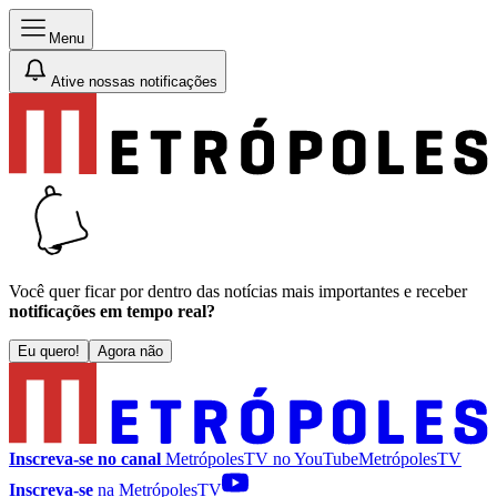
Menu
Ative nossas notificações
Você quer ficar por dentro das notícias mais importantes e receber
notificações em tempo real?
Eu quero!
Agora não
Inscreva-se no canal
MetrópolesTV no
YouTube
MetrópolesTV
Inscreva-se
na MetrópolesTV