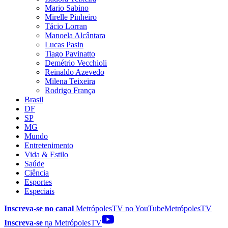
Mario Sabino
Mirelle Pinheiro
Tácio Lorran
Manoela Alcântara
Lucas Pasin
Tiago Pavinatto
Demétrio Vecchioli
Reinaldo Azevedo
Milena Teixeira
Rodrigo França
Brasil
DF
SP
MG
Mundo
Entretenimento
Vida & Estilo
Saúde
Ciência
Esportes
Especiais
Inscreva-se no canal
MetrópolesTV no
YouTube
MetrópolesTV
Inscreva-se
na MetrópolesTV