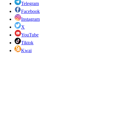
Telegram
Facebook
Instagram
X
YouTube
Tiktok
Kwai