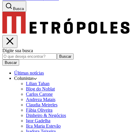
Busca
Digite sua busca
Buscar
Buscar
Últimas notícias
Colunistas
Lilian Tahan
Blog do Noblat
Carlos Carone
Andreza Matais
Claudia Meireles
Fábia Oliveira
Dinheiro & Negócios
Igor Gadelha
Ilca Maria Estevão
Isadora Teixeira