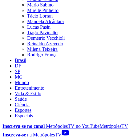
Mario Sabino
Mirelle Pinheiro
Tácio Lorran
Manoela Alcântara
Lucas Pasin
Tiago Pavinatto
Demétrio Vecchioli
Reinaldo Azevedo
Milena Teixeira
Rodrigo França
Brasil
DF
SP
MG
Mundo
Entretenimento
Vida & Estilo
Saúde
Ciência
Esportes
Especiais
Inscreva-se no canal
MetrópolesTV no
YouTube
MetrópolesTV
Inscreva-se
na MetrópolesTV