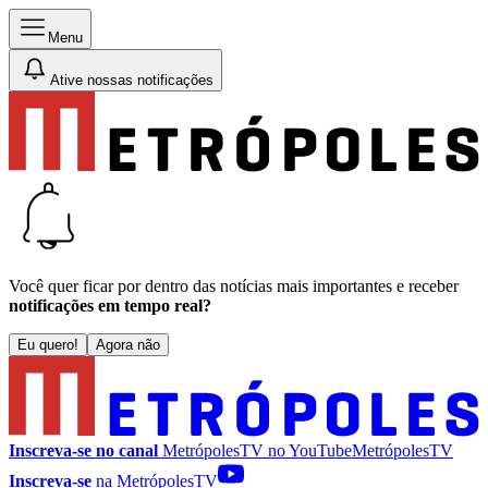
Menu
Ative nossas notificações
Você quer ficar por dentro das notícias mais importantes e receber
notificações em tempo real?
Eu quero!
Agora não
Inscreva-se no canal
MetrópolesTV no
YouTube
MetrópolesTV
Inscreva-se
na MetrópolesTV