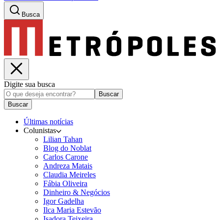
Busca
Digite sua busca
Buscar
Buscar
Últimas notícias
Colunistas
Lilian Tahan
Blog do Noblat
Carlos Carone
Andreza Matais
Claudia Meireles
Fábia Oliveira
Dinheiro & Negócios
Igor Gadelha
Ilca Maria Estevão
Isadora Teixeira