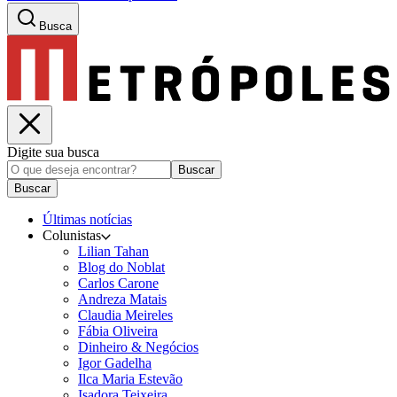
Busca
Digite sua busca
Buscar
Buscar
Últimas notícias
Colunistas
Lilian Tahan
Blog do Noblat
Carlos Carone
Andreza Matais
Claudia Meireles
Fábia Oliveira
Dinheiro & Negócios
Igor Gadelha
Ilca Maria Estevão
Isadora Teixeira