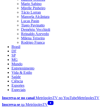
Mario Sabino
Mirelle Pinheiro
Tácio Lorran
Manoela Alcântara
Lucas Pasin
Tiago Pavinatto
Demétrio Vecchioli
Reinaldo Azevedo
Milena Teixeira
Rodrigo França
Brasil
DF
SP
MG
Mundo
Entretenimento
Vida & Estilo
Saúde
Ciência
Esportes
Especiais
Inscreva-se no canal
MetrópolesTV no
YouTube
MetrópolesTV
Inscreva-se
na MetrópolesTV