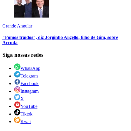
Grande Angular
"Fomos traídos", diz Jorginho Argello, filho de Gim, sobre
Arruda
Siga nossas redes
WhatsApp
Telegram
Facebook
Instagram
X
YouTube
Tiktok
Kwai