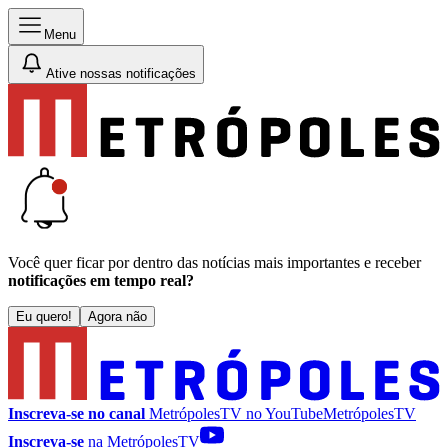
Menu
Ative nossas notificações
Você quer ficar por dentro das notícias mais importantes e receber
notificações em tempo real?
Eu quero!
Agora não
Inscreva-se no canal
MetrópolesTV no
YouTube
MetrópolesTV
Inscreva-se
na MetrópolesTV