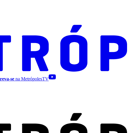
reva-se
na MetrópolesTV