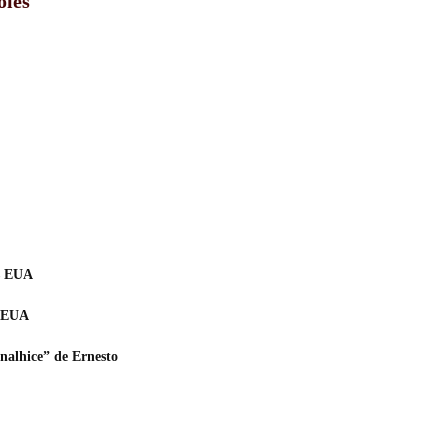
oles
s EUA
s EUA
nalhice” de Ernesto