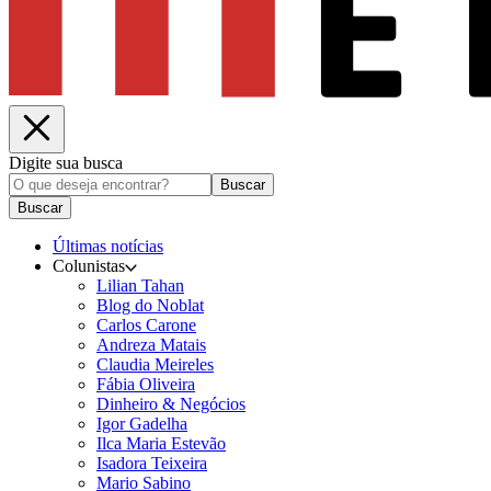
Digite sua busca
Buscar
Buscar
Últimas notícias
Colunistas
Lilian Tahan
Blog do Noblat
Carlos Carone
Andreza Matais
Claudia Meireles
Fábia Oliveira
Dinheiro & Negócios
Igor Gadelha
Ilca Maria Estevão
Isadora Teixeira
Mario Sabino