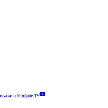
reva-se
na MetrópolesTV