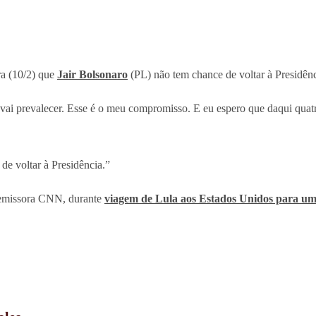
ra (10/2) que
Jair Bolsonaro
(PL) não tem chance de voltar à Presidên
vai prevalecer. Esse é o meu compromisso. E eu espero que daqui quatr
e voltar à Presidência.”
à emissora CNN, durante
viagem de Lula aos Estados Unidos para um