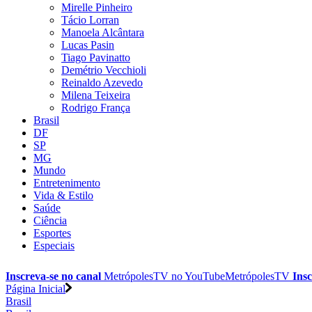
Mirelle Pinheiro
Tácio Lorran
Manoela Alcântara
Lucas Pasin
Tiago Pavinatto
Demétrio Vecchioli
Reinaldo Azevedo
Milena Teixeira
Rodrigo França
Brasil
DF
SP
MG
Mundo
Entretenimento
Vida & Estilo
Saúde
Ciência
Esportes
Especiais
Inscreva-se no canal
MetrópolesTV no
YouTube
MetrópolesTV
Insc
Página Inicial
Brasil