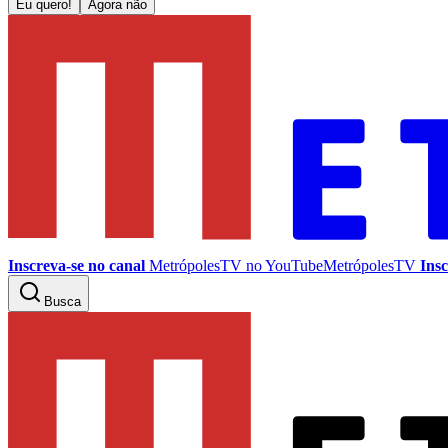
Eu quero!
Agora não
Inscreva-se no canal
MetrópolesTV no
YouTube
MetrópolesTV
Insc
Busca