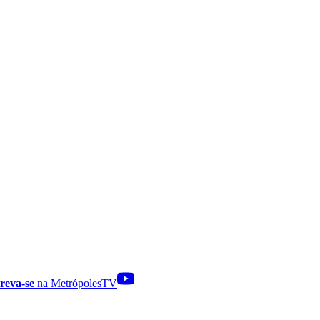
reva-se
na MetrópolesTV