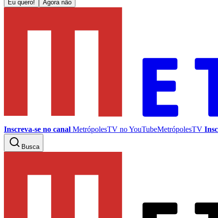
Eu quero!
Agora não
Inscreva-se no canal
MetrópolesTV no
YouTube
MetrópolesTV
Insc
Busca