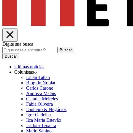
Digite sua busca
Buscar
Buscar
Últimas notícias
Colunistas
Lilian Tahan
Blog do Noblat
Carlos Carone
Andreza Matais
Claudia Meireles
Fábia Oliveira
Dinheiro & Negócios
Igor Gadelha
Ilca Maria Estevão
Isadora Teixeira
Mario Sabino