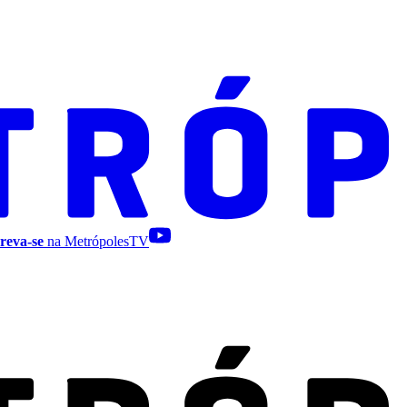
reva-se
na MetrópolesTV