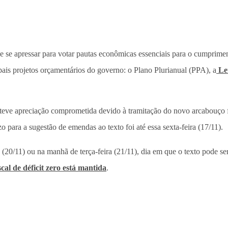
e se apressar para votar pautas econômicas essenciais para o cumprime
ipais projetos orçamentários do governo: o Plano Plurianual (PPA), a
Lei
teve apreciação comprometida devido à tramitação do novo arcabouço f
zo para a sugestão de emendas ao texto foi até essa sexta-feira (17/11).
da (20/11) ou na manhã de terça-feira (21/11), dia em que o texto pode
al de déficit zero está mantida
.