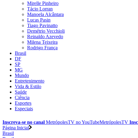
Mirelle Pinheiro
Tácio Lorran
Manoela Alcântara
Lucas Pasin
Tiago Pavinatto
Demétrio Vecchioli
Reinaldo Azevedo
Milena Teixeira
Rodrigo França
Brasil
DF
SP
MG
Mundo
Entretenimento
Vida & Estilo
Saúde
Ciência
Esportes
Especiais
Inscreva-se no canal
MetrópolesTV no
YouTube
MetrópolesTV
Insc
Página Inicial
Brasil