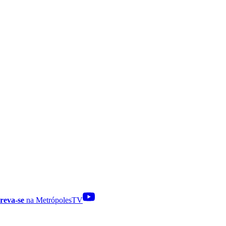
reva-se
na MetrópolesTV