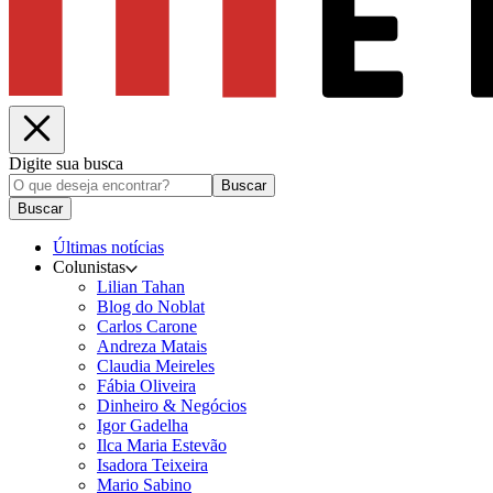
Digite sua busca
Buscar
Buscar
Últimas notícias
Colunistas
Lilian Tahan
Blog do Noblat
Carlos Carone
Andreza Matais
Claudia Meireles
Fábia Oliveira
Dinheiro & Negócios
Igor Gadelha
Ilca Maria Estevão
Isadora Teixeira
Mario Sabino