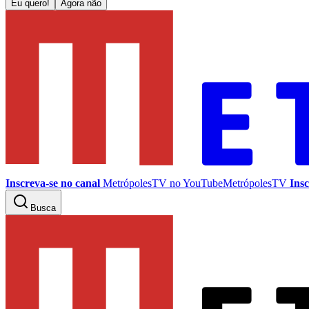
Eu quero!
Agora não
Inscreva-se no canal
MetrópolesTV no
YouTube
MetrópolesTV
Insc
Busca