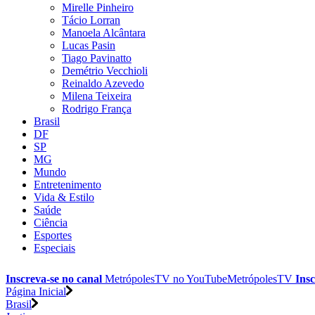
Mirelle Pinheiro
Tácio Lorran
Manoela Alcântara
Lucas Pasin
Tiago Pavinatto
Demétrio Vecchioli
Reinaldo Azevedo
Milena Teixeira
Rodrigo França
Brasil
DF
SP
MG
Mundo
Entretenimento
Vida & Estilo
Saúde
Ciência
Esportes
Especiais
Inscreva-se no canal
MetrópolesTV no
YouTube
MetrópolesTV
Insc
Página Inicial
Brasil