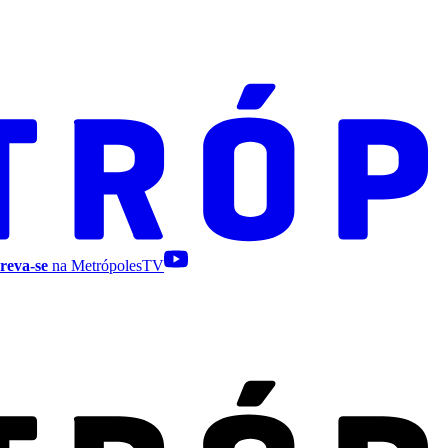
reva-se
na MetrópolesTV