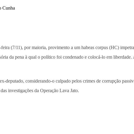
-feira (7/11), por maioria, provimento a um habeas corpus (HC) impet
isória da pena à qual o político foi condenado e colocá-lo em liberda
x-deputado, considerando-o culpado pelos crimes de corrupção passiva,
 das investigações da Operação Lava Jato.