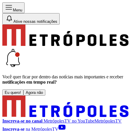
Menu
Ative nossas notificações
Você quer ficar por dentro das notícias mais importantes e receber
notificações em tempo real?
Eu quero!
Agora não
Inscreva-se no canal
MetrópolesTV no
YouTube
MetrópolesTV
Inscreva-se
na MetrópolesTV