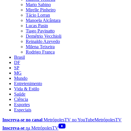
Mario Sabino
Mirelle Pinheiro
Tácio Lorran
Manoela Alcântara
Lucas Pasin
Tiago Pavinatto
Demétrio Vecchioli
Reinaldo Azevedo
Milena Teixeira
Rodrigo França
Brasil
DF
SP
MG
Mundo
Entretenimento
Vida & Estilo
Saúde
Ciência
Esportes
Especiais
Inscreva-se no canal
MetrópolesTV no
YouTube
MetrópolesTV
Inscreva-se
na MetrópolesTV