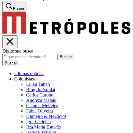
Busca
Digite sua busca
Buscar
Buscar
Últimas notícias
Colunistas
Lilian Tahan
Blog do Noblat
Carlos Carone
Andreza Matais
Claudia Meireles
Fábia Oliveira
Dinheiro & Negócios
Igor Gadelha
Ilca Maria Estevão
Isadora Teixeira