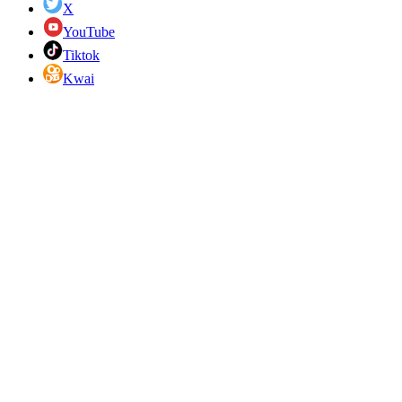
X
YouTube
Tiktok
Kwai