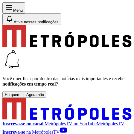
Menu
Ative nossas notificações
Você quer ficar por dentro das notícias mais importantes e receber
notificações em tempo real?
Eu quero!
Agora não
Inscreva-se no canal
MetrópolesTV no
YouTube
MetrópolesTV
Inscreva-se
na MetrópolesTV