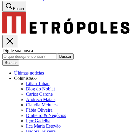
Busca
Digite sua busca
Buscar
Buscar
Últimas notícias
Colunistas
Lilian Tahan
Blog do Noblat
Carlos Carone
Andreza Matais
Claudia Meireles
Fábia Oliveira
Dinheiro & Negócios
Igor Gadelha
Ilca Maria Estevão
Isadora Teixeira