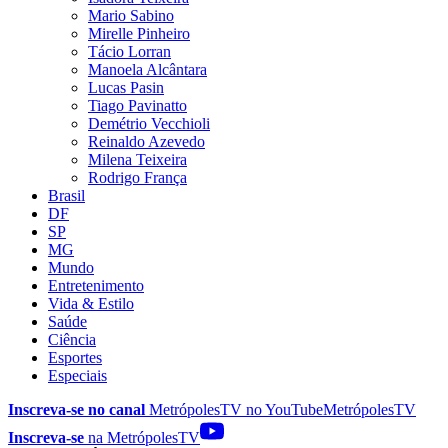
Mario Sabino
Mirelle Pinheiro
Tácio Lorran
Manoela Alcântara
Lucas Pasin
Tiago Pavinatto
Demétrio Vecchioli
Reinaldo Azevedo
Milena Teixeira
Rodrigo França
Brasil
DF
SP
MG
Mundo
Entretenimento
Vida & Estilo
Saúde
Ciência
Esportes
Especiais
Inscreva-se no canal
MetrópolesTV no
YouTube
MetrópolesTV
Inscreva-se
na MetrópolesTV