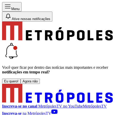
Menu
Ative nossas notificações
Você quer ficar por dentro das notícias mais importantes e receber
notificações em tempo real?
Eu quero!
Agora não
Inscreva-se no canal
MetrópolesTV no
YouTube
MetrópolesTV
Inscreva-se
na MetrópolesTV