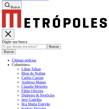
Busca
Digite sua busca
Buscar
Buscar
Últimas notícias
Colunistas
Lilian Tahan
Blog do Noblat
Carlos Carone
Andreza Matais
Claudia Meireles
Fábia Oliveira
Dinheiro & Negócios
Igor Gadelha
Ilca Maria Estevão
Isadora Teixeira