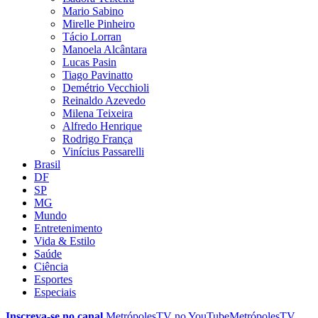
Mario Sabino
Mirelle Pinheiro
Tácio Lorran
Manoela Alcântara
Lucas Pasin
Tiago Pavinatto
Demétrio Vecchioli
Reinaldo Azevedo
Milena Teixeira
Alfredo Henrique
Rodrigo França
Vinícius Passarelli
Brasil
DF
SP
MG
Mundo
Entretenimento
Vida & Estilo
Saúde
Ciência
Esportes
Especiais
Inscreva-se no canal
MetrópolesTV no
YouTube
MetrópolesTV