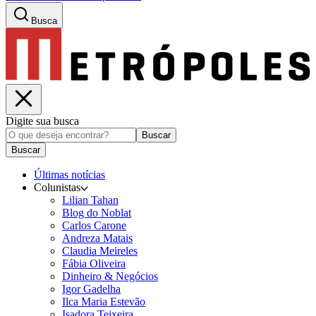
Busca
Digite sua busca
Buscar
Buscar
Últimas notícias
Colunistas
Lilian Tahan
Blog do Noblat
Carlos Carone
Andreza Matais
Claudia Meireles
Fábia Oliveira
Dinheiro & Negócios
Igor Gadelha
Ilca Maria Estevão
Isadora Teixeira