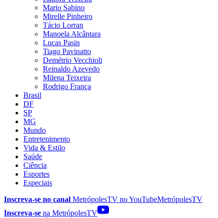
Mario Sabino
Mirelle Pinheiro
Tácio Lorran
Manoela Alcântara
Lucas Pasin
Tiago Pavinatto
Demétrio Vecchioli
Reinaldo Azevedo
Milena Teixeira
Rodrigo França
Brasil
DF
SP
MG
Mundo
Entretenimento
Vida & Estilo
Saúde
Ciência
Esportes
Especiais
Inscreva-se no canal
MetrópolesTV no
YouTube
MetrópolesTV
Inscreva-se
na MetrópolesTV