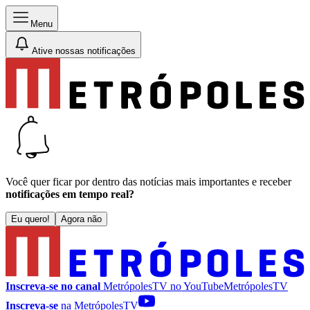
Menu
Ative nossas notificações
Você quer ficar por dentro das notícias mais importantes e receber
notificações em tempo real?
Eu quero!
Agora não
Inscreva-se no canal
MetrópolesTV no
YouTube
MetrópolesTV
Inscreva-se
na MetrópolesTV