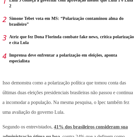
Lula 3 começa a governar com aprovação menor que Lula 1 e Lula
2
Simone Tebet vota em MS: “Polarização contaminou alma do
brasileiro”
Atriz que fez Dona Florinda combate fake news, critica polarização
e cita Lula
Imprensa deve enfrentar a polarização em eleições, aponta
especialista
Isso demonstra como a polarização política que tomou conta das
últimas duas eleições presidenciais brasileiras não passou e continua
a incomodar a população. Na mesma pesquisa, o Ipec também fez
uma avaliação do governo Lula.
Segundo os entrevistados,
41% dos brasileiros consideram sua
administração ótima ou boa
, contra 24% que a definem como