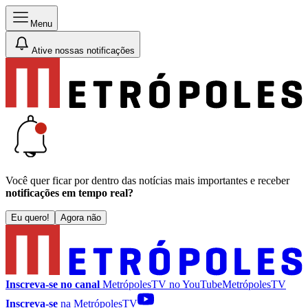
Menu
Ative nossas notificações
Você quer ficar por dentro das notícias mais importantes e receber
notificações em tempo real?
Eu quero!
Agora não
Inscreva-se no canal
MetrópolesTV no
YouTube
MetrópolesTV
Inscreva-se
na MetrópolesTV