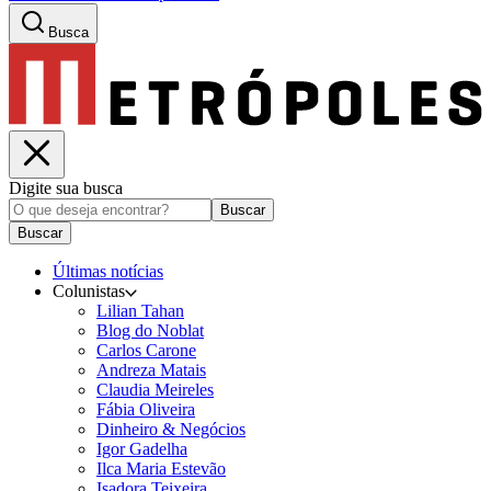
Busca
Digite sua busca
Buscar
Buscar
Últimas notícias
Colunistas
Lilian Tahan
Blog do Noblat
Carlos Carone
Andreza Matais
Claudia Meireles
Fábia Oliveira
Dinheiro & Negócios
Igor Gadelha
Ilca Maria Estevão
Isadora Teixeira