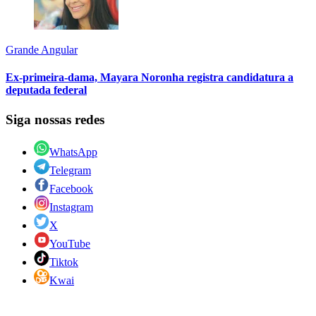
Grande Angular
Ex-primeira-dama, Mayara Noronha registra candidatura a
deputada federal
Siga nossas redes
WhatsApp
Telegram
Facebook
Instagram
X
YouTube
Tiktok
Kwai