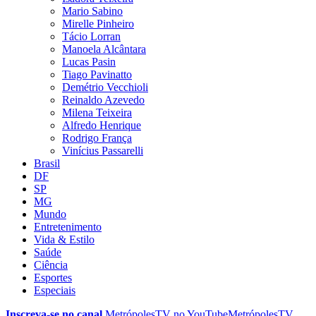
Mario Sabino
Mirelle Pinheiro
Tácio Lorran
Manoela Alcântara
Lucas Pasin
Tiago Pavinatto
Demétrio Vecchioli
Reinaldo Azevedo
Milena Teixeira
Alfredo Henrique
Rodrigo França
Vinícius Passarelli
Brasil
DF
SP
MG
Mundo
Entretenimento
Vida & Estilo
Saúde
Ciência
Esportes
Especiais
Inscreva-se no canal
MetrópolesTV no
YouTube
MetrópolesTV