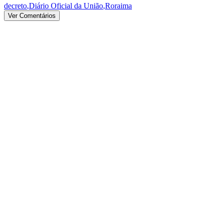
decreto
,
Diário Oficial da União
,
Roraima
Ver Comentários