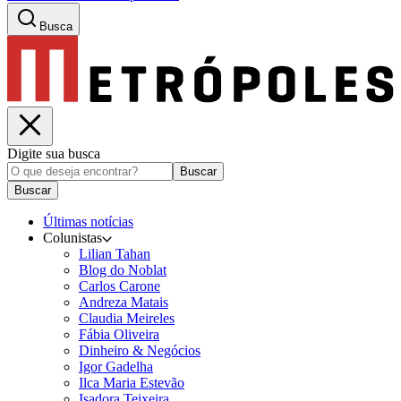
Busca
Digite sua busca
Buscar
Buscar
Últimas notícias
Colunistas
Lilian Tahan
Blog do Noblat
Carlos Carone
Andreza Matais
Claudia Meireles
Fábia Oliveira
Dinheiro & Negócios
Igor Gadelha
Ilca Maria Estevão
Isadora Teixeira