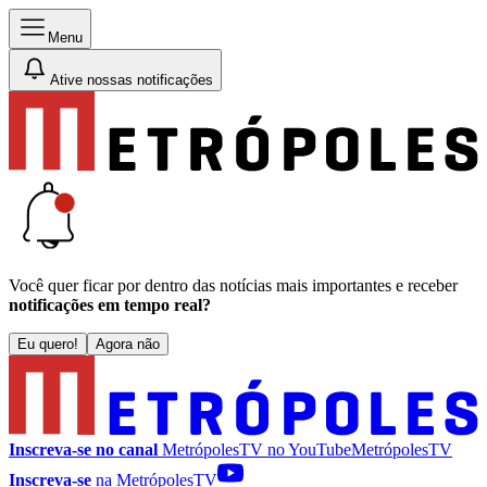
Menu
Ative nossas notificações
Você quer ficar por dentro das notícias mais importantes e receber
notificações em tempo real?
Eu quero!
Agora não
Inscreva-se no canal
MetrópolesTV no
YouTube
MetrópolesTV
Inscreva-se
na MetrópolesTV