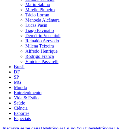
Mario Sabino
Mirelle Pinheiro
Tácio Lorran
Manoela Alcântara
Lucas Pasin
Tiago Pavinatto
Demétrio Vecchioli
Reinaldo Azevedo
Milena Teixeira
Alfredo Henrique
Rodrigo França
Vinícius Passarelli
Brasil
DF
SP
MG
Mundo
Entretenimento
Vida & Estilo
Saúde
Ciência
Esportes
Especiais
Inscreva-se no canal
MetrópolesTV no
YouTube
MetrópolesTV