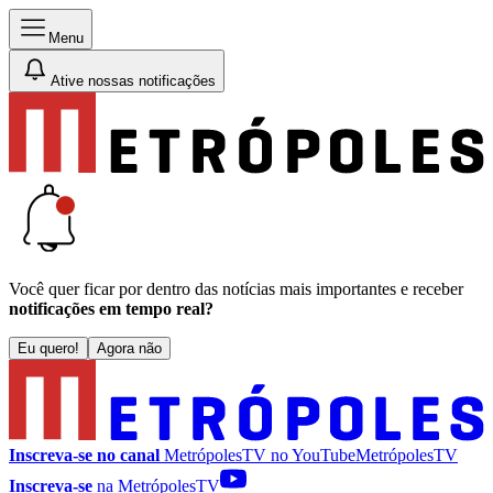
Menu
Ative nossas notificações
Você quer ficar por dentro das notícias mais importantes e receber
notificações em tempo real?
Eu quero!
Agora não
Inscreva-se no canal
MetrópolesTV no
YouTube
MetrópolesTV
Inscreva-se
na MetrópolesTV