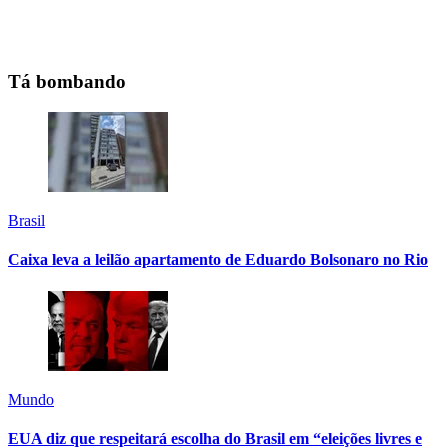
Tá bombando
Brasil
Caixa leva a leilão apartamento de Eduardo Bolsonaro no Rio
Mundo
EUA diz que respeitará escolha do Brasil em “eleições livres e