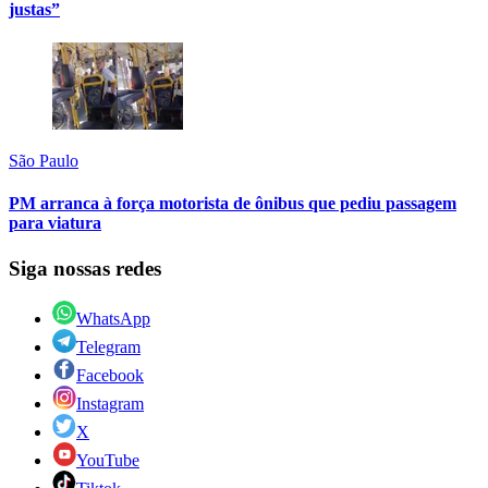
justas”
São Paulo
PM arranca à força motorista de ônibus que pediu passagem
para viatura
Siga nossas redes
WhatsApp
Telegram
Facebook
Instagram
X
YouTube