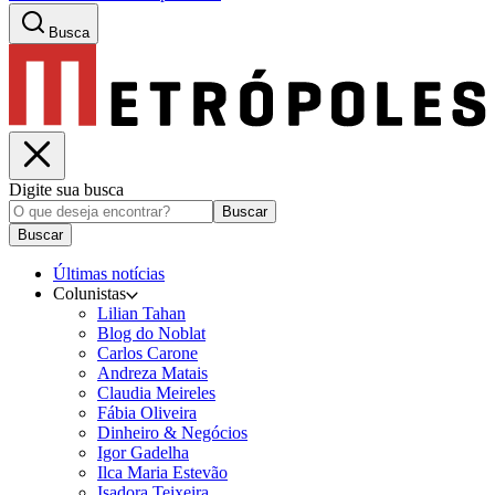
Busca
Digite sua busca
Buscar
Buscar
Últimas notícias
Colunistas
Lilian Tahan
Blog do Noblat
Carlos Carone
Andreza Matais
Claudia Meireles
Fábia Oliveira
Dinheiro & Negócios
Igor Gadelha
Ilca Maria Estevão
Isadora Teixeira