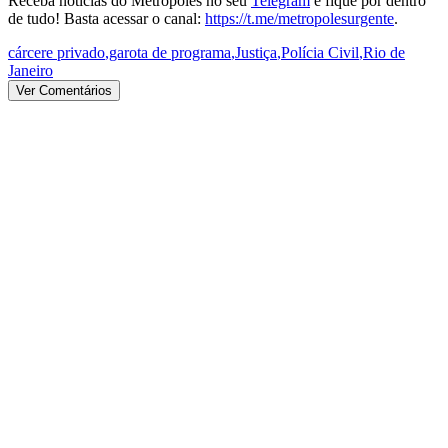
Receba notícias do Metrópoles no seu
Telegram
e fique por dentro
de tudo! Basta acessar o canal:
https://t.me/metropolesurgente
.
cárcere privado
,
garota de programa
,
Justiça
,
Polícia Civil
,
Rio de
Janeiro
Ver Comentários