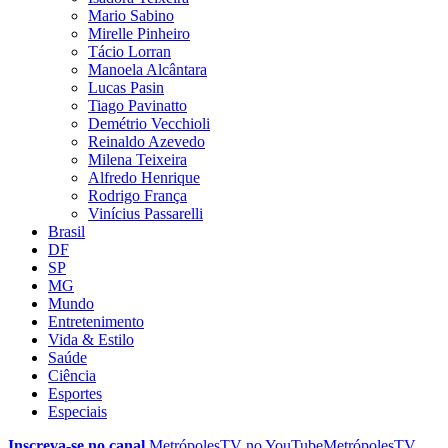
Mario Sabino
Mirelle Pinheiro
Tácio Lorran
Manoela Alcântara
Lucas Pasin
Tiago Pavinatto
Demétrio Vecchioli
Reinaldo Azevedo
Milena Teixeira
Alfredo Henrique
Rodrigo França
Vinícius Passarelli
Brasil
DF
SP
MG
Mundo
Entretenimento
Vida & Estilo
Saúde
Ciência
Esportes
Especiais
Inscreva-se no canal
MetrópolesTV no
YouTube
MetrópolesTV