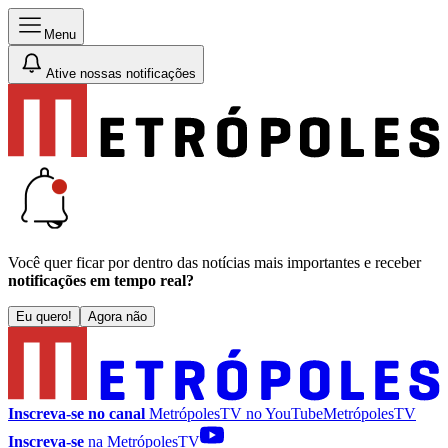
Menu
Ative nossas notificações
Você quer ficar por dentro das notícias mais importantes e receber
notificações em tempo real?
Eu quero!
Agora não
Inscreva-se no canal
MetrópolesTV no
YouTube
MetrópolesTV
Inscreva-se
na MetrópolesTV