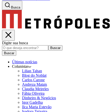
Busca
Digite sua busca
Buscar
Buscar
Últimas notícias
Colunistas
Lilian Tahan
Blog do Noblat
Carlos Carone
Andreza Matais
Claudia Meireles
Fábia Oliveira
Dinheiro & Negócios
Igor Gadelha
Ilca Maria Estevão
Isadora Teixeira