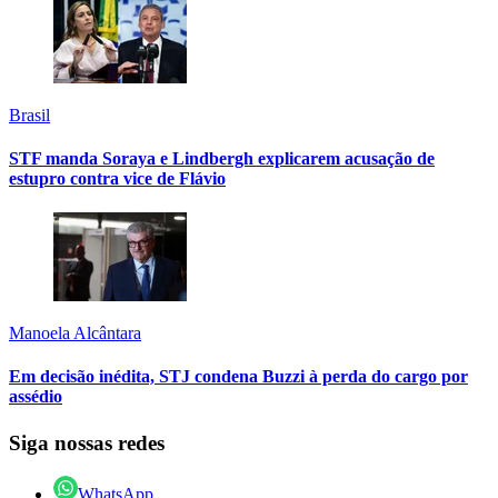
Brasil
STF manda Soraya e Lindbergh explicarem acusação de
estupro contra vice de Flávio
Manoela Alcântara
Em decisão inédita, STJ condena Buzzi à perda do cargo por
assédio
Siga nossas redes
WhatsApp