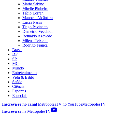
Mario Sabino
Mirelle Pinheiro
Tácio Lorran
Manoela Alcântara
Lucas Pasin
Tiago Pavinatto
Demétrio Vecchioli
Reinaldo Azevedo
Milena Teixeira
Rodrigo França
Brasil
DF
SP
MG
Mundo
Entretenimento
Vida & Estilo
Saúde
Ciência
Esportes
Especiais
Inscreva-se no canal
MetrópolesTV no
YouTube
MetrópolesTV
Inscreva-se
na MetrópolesTV