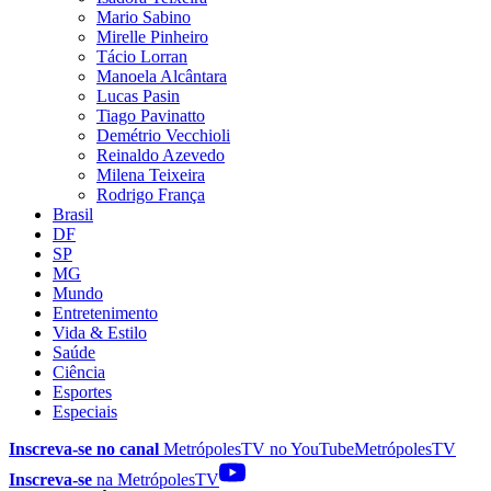
Mario Sabino
Mirelle Pinheiro
Tácio Lorran
Manoela Alcântara
Lucas Pasin
Tiago Pavinatto
Demétrio Vecchioli
Reinaldo Azevedo
Milena Teixeira
Rodrigo França
Brasil
DF
SP
MG
Mundo
Entretenimento
Vida & Estilo
Saúde
Ciência
Esportes
Especiais
Inscreva-se no canal
MetrópolesTV no
YouTube
MetrópolesTV
Inscreva-se
na MetrópolesTV