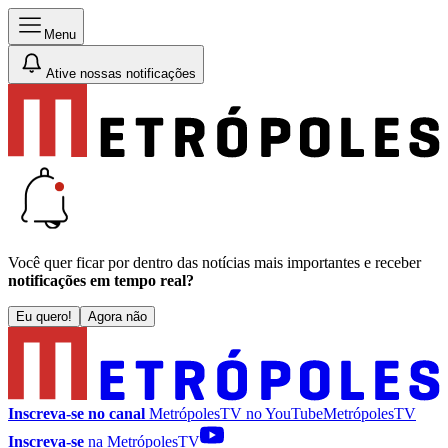
Menu
Ative nossas notificações
Você quer ficar por dentro das notícias mais importantes e receber
notificações em tempo real?
Eu quero!
Agora não
Inscreva-se no canal
MetrópolesTV no
YouTube
MetrópolesTV
Inscreva-se
na MetrópolesTV