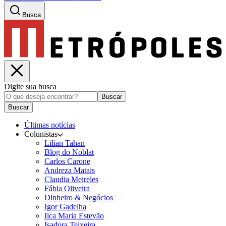
Busca
Digite sua busca
Buscar
Buscar
Últimas notícias
Colunistas
Lilian Tahan
Blog do Noblat
Carlos Carone
Andreza Matais
Claudia Meireles
Fábia Oliveira
Dinheiro & Negócios
Igor Gadelha
Ilca Maria Estevão
Isadora Teixeira