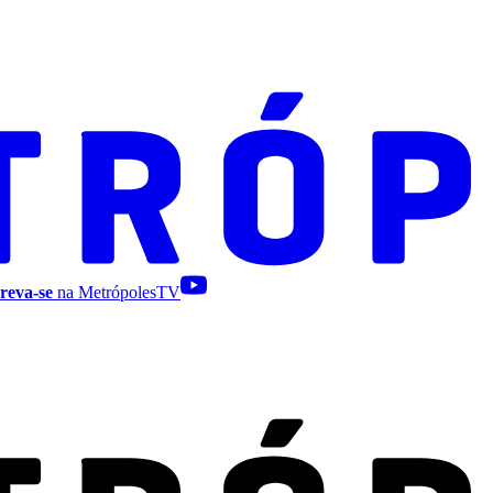
reva-se
na MetrópolesTV