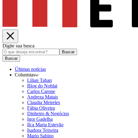
Digite sua busca
Buscar
Buscar
Últimas notícias
Colunistas
Lilian Tahan
Blog do Noblat
Carlos Carone
Andreza Matais
Claudia Meireles
Fábia Oliveira
Dinheiro & Negócios
Igor Gadelha
Ilca Maria Estevão
Isadora Teixeira
Mario Sabino