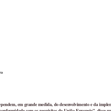
ra
dependem, em grande medida, do desenvolvimento e da impleme
conformidade com os requisitos da União Europeia”, disse u