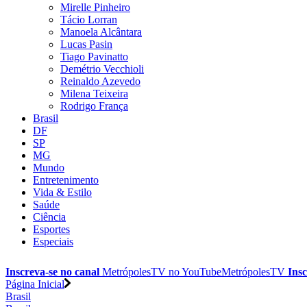
Mirelle Pinheiro
Tácio Lorran
Manoela Alcântara
Lucas Pasin
Tiago Pavinatto
Demétrio Vecchioli
Reinaldo Azevedo
Milena Teixeira
Rodrigo França
Brasil
DF
SP
MG
Mundo
Entretenimento
Vida & Estilo
Saúde
Ciência
Esportes
Especiais
Inscreva-se no canal
MetrópolesTV no
YouTube
MetrópolesTV
Insc
Página Inicial
Brasil