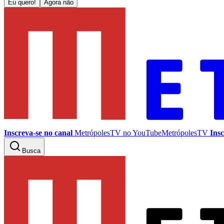
Eu quero!
Agora não
Inscreva-se no canal
MetrópolesTV no
YouTube
MetrópolesTV
Insc
Busca