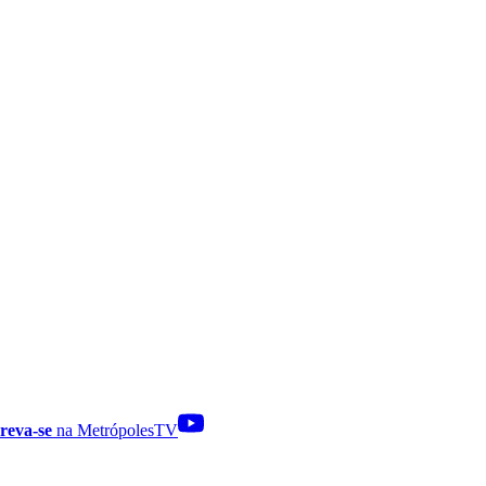
reva-se
na MetrópolesTV