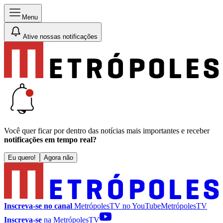
Menu
Ative nossas notificações
Você quer ficar por dentro das notícias mais importantes e receber
notificações em tempo real?
Eu quero!
Agora não
Inscreva-se no canal
MetrópolesTV no
YouTube
MetrópolesTV
Inscreva-se
na MetrópolesTV