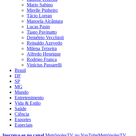
Mario Sabino
Mirelle Pinheiro
Tácio Lorran
Manoela Alcântara
Lucas Pasin
Tiago Pavinatto
Demétrio Vecchioli
Reinaldo Azevedo
Milena Teixeira
Alfredo Henrique
Rodrigo França
Vinícius Passarelli
Brasil
DF
SP
MG
Mundo
Entretenimento
Vida & Estilo
Saúde
Ciência
Esportes
Especiais
Inscreva-se no canal
MetrópolesTV no
YouTube
MetrópolesTV