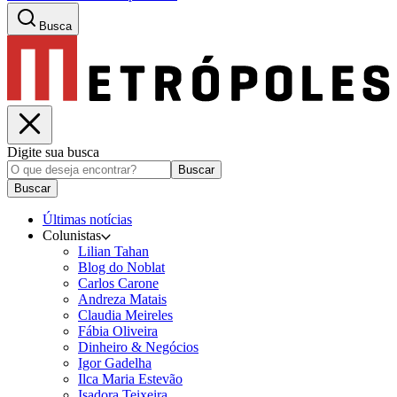
Busca
Digite sua busca
Buscar
Buscar
Últimas notícias
Colunistas
Lilian Tahan
Blog do Noblat
Carlos Carone
Andreza Matais
Claudia Meireles
Fábia Oliveira
Dinheiro & Negócios
Igor Gadelha
Ilca Maria Estevão
Isadora Teixeira