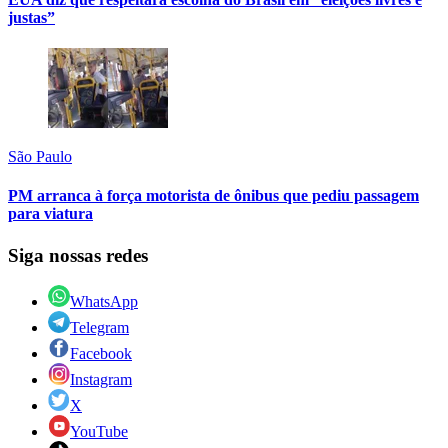
justas”
São Paulo
PM arranca à força motorista de ônibus que pediu passagem
para viatura
Siga nossas redes
WhatsApp
Telegram
Facebook
Instagram
X
YouTube