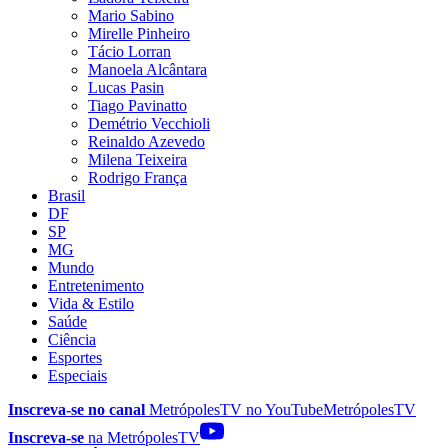
Mario Sabino
Mirelle Pinheiro
Tácio Lorran
Manoela Alcântara
Lucas Pasin
Tiago Pavinatto
Demétrio Vecchioli
Reinaldo Azevedo
Milena Teixeira
Rodrigo França
Brasil
DF
SP
MG
Mundo
Entretenimento
Vida & Estilo
Saúde
Ciência
Esportes
Especiais
Inscreva-se no canal
MetrópolesTV no
YouTube
MetrópolesTV
Inscreva-se
na MetrópolesTV