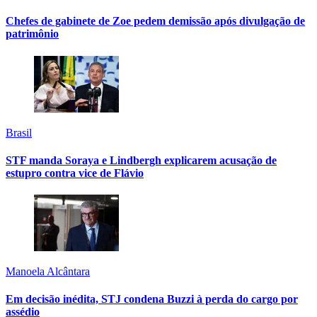
Chefes de gabinete de Zoe pedem demissão após divulgação de
patrimônio
Brasil
STF manda Soraya e Lindbergh explicarem acusação de
estupro contra vice de Flávio
Manoela Alcântara
Em decisão inédita, STJ condena Buzzi à perda do cargo por
assédio