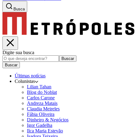
Busca
Digite sua busca
Buscar
Buscar
Últimas notícias
Colunistas
Lilian Tahan
Blog do Noblat
Carlos Carone
Andreza Matais
Claudia Meireles
Fábia Oliveira
Dinheiro & Negócios
Igor Gadelha
Ilca Maria Estevão
Isadora Teixeira