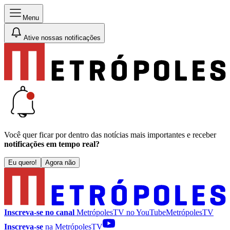
Menu
Ative nossas notificações
Você quer ficar por dentro das notícias mais importantes e receber
notificações em tempo real?
Eu quero!
Agora não
Inscreva-se no canal
MetrópolesTV no
YouTube
MetrópolesTV
Inscreva-se
na MetrópolesTV