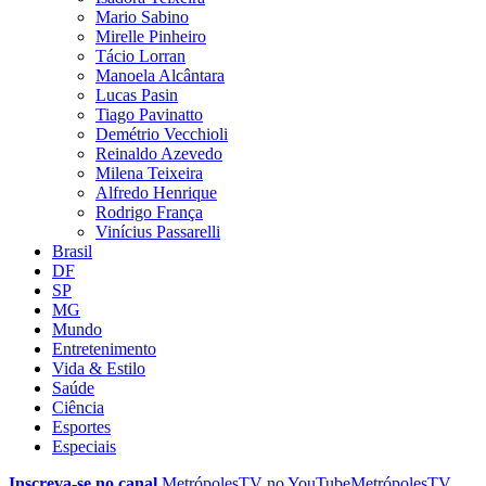
Mario Sabino
Mirelle Pinheiro
Tácio Lorran
Manoela Alcântara
Lucas Pasin
Tiago Pavinatto
Demétrio Vecchioli
Reinaldo Azevedo
Milena Teixeira
Alfredo Henrique
Rodrigo França
Vinícius Passarelli
Brasil
DF
SP
MG
Mundo
Entretenimento
Vida & Estilo
Saúde
Ciência
Esportes
Especiais
Inscreva-se no canal
MetrópolesTV no
YouTube
MetrópolesTV