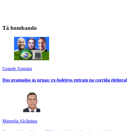
Tá bombando
Grande Angular
Dos gramados às urnas: ex-boleiros entram na corrida eleitoral
Manoela Alcântara