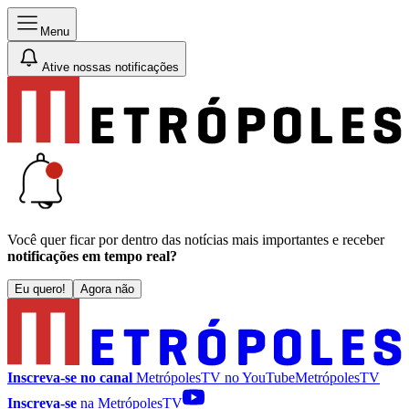
Menu
Ative nossas notificações
Você quer ficar por dentro das notícias mais importantes e receber
notificações em tempo real?
Eu quero!
Agora não
Inscreva-se no canal
MetrópolesTV no
YouTube
MetrópolesTV
Inscreva-se
na MetrópolesTV