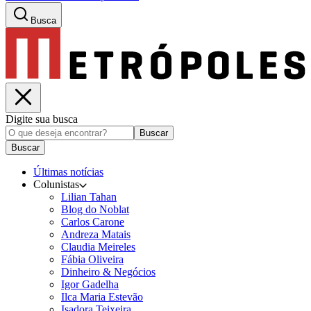
Busca
Digite sua busca
Buscar
Buscar
Últimas notícias
Colunistas
Lilian Tahan
Blog do Noblat
Carlos Carone
Andreza Matais
Claudia Meireles
Fábia Oliveira
Dinheiro & Negócios
Igor Gadelha
Ilca Maria Estevão
Isadora Teixeira