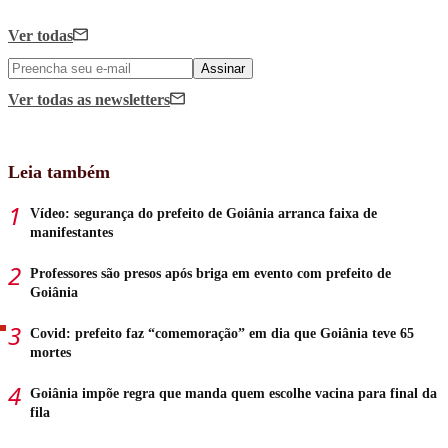
Ver todas
Assinar
Ver todas
as newsletters
Leia também
Vídeo: segurança do prefeito de Goiânia arranca faixa de
manifestantes
Professores são presos após briga em evento com prefeito de
Goiânia
Covid: prefeito faz “comemoração” em dia que Goiânia teve 65
mortes
Goiânia impõe regra que manda quem escolhe vacina para final da
fila