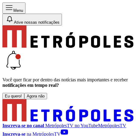
Menu
Ative nossas notificações
Você quer ficar por dentro das notícias mais importantes e receber
notificações em tempo real?
Eu quero!
Agora não
Inscreva-se no canal
MetrópolesTV no
YouTube
MetrópolesTV
Inscreva-se
na MetrópolesTV