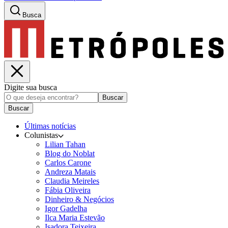
Busca
Digite sua busca
Buscar
Buscar
Últimas notícias
Colunistas
Lilian Tahan
Blog do Noblat
Carlos Carone
Andreza Matais
Claudia Meireles
Fábia Oliveira
Dinheiro & Negócios
Igor Gadelha
Ilca Maria Estevão
Isadora Teixeira