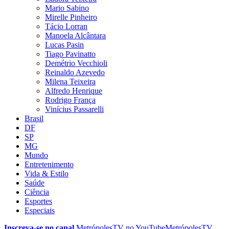
Mario Sabino
Mirelle Pinheiro
Tácio Lorran
Manoela Alcântara
Lucas Pasin
Tiago Pavinatto
Demétrio Vecchioli
Reinaldo Azevedo
Milena Teixeira
Alfredo Henrique
Rodrigo França
Vinícius Passarelli
Brasil
DF
SP
MG
Mundo
Entretenimento
Vida & Estilo
Saúde
Ciência
Esportes
Especiais
Inscreva-se no canal
MetrópolesTV no
YouTube
MetrópolesTV