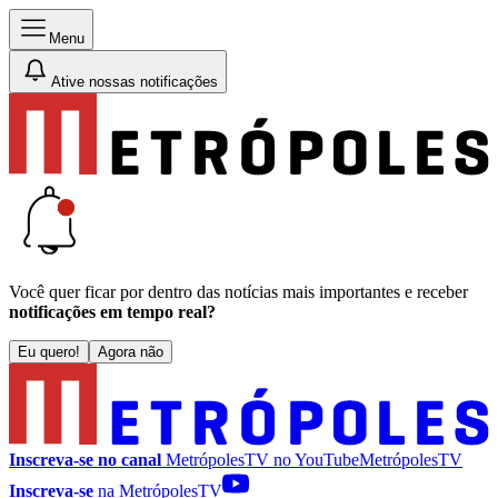
Menu
Ative nossas notificações
Você quer ficar por dentro das notícias mais importantes e receber
notificações em tempo real?
Eu quero!
Agora não
Inscreva-se no canal
MetrópolesTV no
YouTube
MetrópolesTV
Inscreva-se
na MetrópolesTV