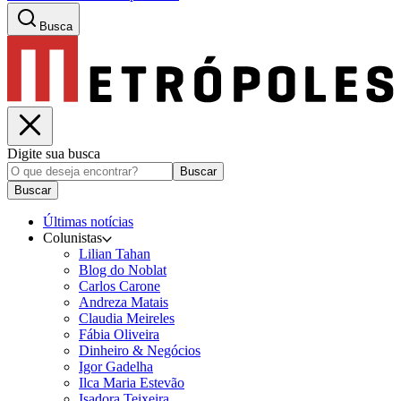
Busca
Digite sua busca
Buscar
Buscar
Últimas notícias
Colunistas
Lilian Tahan
Blog do Noblat
Carlos Carone
Andreza Matais
Claudia Meireles
Fábia Oliveira
Dinheiro & Negócios
Igor Gadelha
Ilca Maria Estevão
Isadora Teixeira