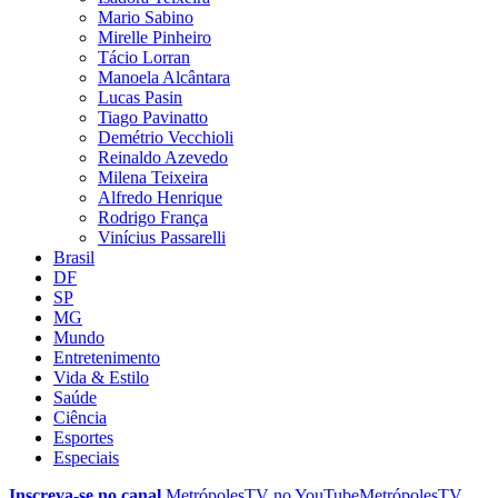
Mario Sabino
Mirelle Pinheiro
Tácio Lorran
Manoela Alcântara
Lucas Pasin
Tiago Pavinatto
Demétrio Vecchioli
Reinaldo Azevedo
Milena Teixeira
Alfredo Henrique
Rodrigo França
Vinícius Passarelli
Brasil
DF
SP
MG
Mundo
Entretenimento
Vida & Estilo
Saúde
Ciência
Esportes
Especiais
Inscreva-se no canal
MetrópolesTV no
YouTube
MetrópolesTV