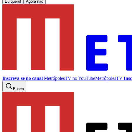
Eu quero!
Agora não
Inscreva-se no canal
MetrópolesTV no
YouTube
MetrópolesTV
Insc
Busca