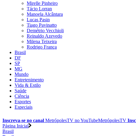
Mirelle Pinheiro
Tácio Lorran
Manoela Alcântara
Lucas Pasin
Tiago Pavinatto
Demétrio Vecchioli
Reinaldo Azevedo
Milena Teixeira
Rodrigo França
Brasil
DF
SP
MG
Mundo
Entretenimento
Vida & Estilo
Saúde
Ciência
Esportes
Especiais
Inscreva-se no canal
MetrópolesTV no
YouTube
MetrópolesTV
Insc
Página Inicial
Brasil