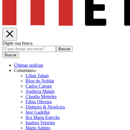
Digite sua busca
Buscar
Buscar
Últimas notícias
Colunistas
Lilian Tahan
Blog do Noblat
Carlos Carone
Andreza Matais
Claudia Meireles
Fábia Oliveira
Dinheiro & Negócios
Igor Gadelha
Ilca Maria Estevão
Isadora Teixeira
Mario Sabino