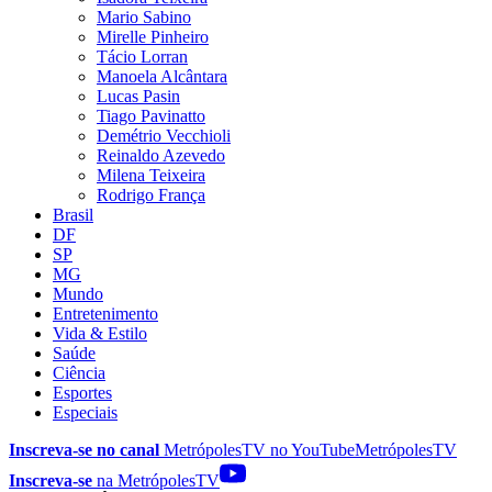
Mario Sabino
Mirelle Pinheiro
Tácio Lorran
Manoela Alcântara
Lucas Pasin
Tiago Pavinatto
Demétrio Vecchioli
Reinaldo Azevedo
Milena Teixeira
Rodrigo França
Brasil
DF
SP
MG
Mundo
Entretenimento
Vida & Estilo
Saúde
Ciência
Esportes
Especiais
Inscreva-se no canal
MetrópolesTV no
YouTube
MetrópolesTV
Inscreva-se
na MetrópolesTV