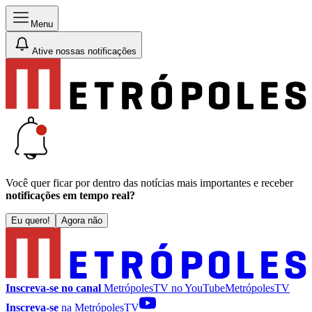
Menu
Ative nossas notificações
Você quer ficar por dentro das notícias mais importantes e receber
notificações em tempo real?
Eu quero!
Agora não
Inscreva-se no canal
MetrópolesTV no
YouTube
MetrópolesTV
Inscreva-se
na MetrópolesTV