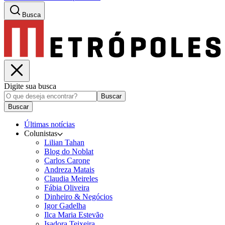
Busca
Digite sua busca
Buscar
Buscar
Últimas notícias
Colunistas
Lilian Tahan
Blog do Noblat
Carlos Carone
Andreza Matais
Claudia Meireles
Fábia Oliveira
Dinheiro & Negócios
Igor Gadelha
Ilca Maria Estevão
Isadora Teixeira