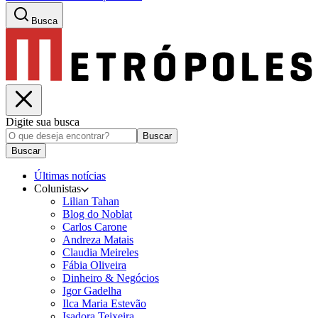
Busca
Digite sua busca
Buscar
Buscar
Últimas notícias
Colunistas
Lilian Tahan
Blog do Noblat
Carlos Carone
Andreza Matais
Claudia Meireles
Fábia Oliveira
Dinheiro & Negócios
Igor Gadelha
Ilca Maria Estevão
Isadora Teixeira