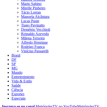
Mario Sabino
Mirelle Pinheiro
Tácio Lorran
Manoela Alcântara
Lucas Pasin
Tiago Pavinatto
Demétrio Vecchioli
Reinaldo Azevedo
Milena Teixeira
Alfredo Henrique
Rodrigo França
Vinícius Passarelli
Brasil
DF
SP
MG
Mundo
Entretenimento
Vida & Estilo
Saúde
Ciência
Esportes
Especiais
Inscreva-se no canal
MetrópolesTV no
YouTube
MetrópolesTV