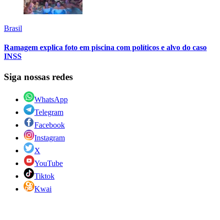
Brasil
Ramagem explica foto em piscina com políticos e alvo do caso
INSS
Siga nossas redes
WhatsApp
Telegram
Facebook
Instagram
X
YouTube
Tiktok
Kwai