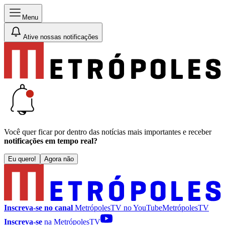
Menu
Ative nossas notificações
Você quer ficar por dentro das notícias mais importantes e receber
notificações em tempo real?
Eu quero!
Agora não
Inscreva-se no canal
MetrópolesTV no
YouTube
MetrópolesTV
Inscreva-se
na MetrópolesTV