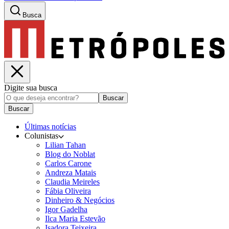
Busca
Digite sua busca
Buscar
Buscar
Últimas notícias
Colunistas
Lilian Tahan
Blog do Noblat
Carlos Carone
Andreza Matais
Claudia Meireles
Fábia Oliveira
Dinheiro & Negócios
Igor Gadelha
Ilca Maria Estevão
Isadora Teixeira