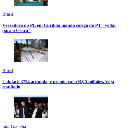
Brasil
Vereadora do PL em Curitiba manda colega do PT "voltar
para o Ceará"
Brasil
Lotofácil 3754 acumula, e prêmio vai a R$ 5 milhões. Veja
resultado
Igor Gadelha