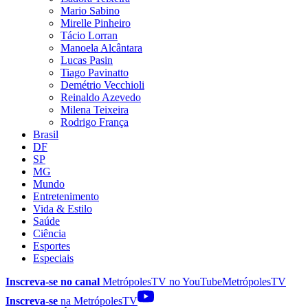
Mario Sabino
Mirelle Pinheiro
Tácio Lorran
Manoela Alcântara
Lucas Pasin
Tiago Pavinatto
Demétrio Vecchioli
Reinaldo Azevedo
Milena Teixeira
Rodrigo França
Brasil
DF
SP
MG
Mundo
Entretenimento
Vida & Estilo
Saúde
Ciência
Esportes
Especiais
Inscreva-se no canal
MetrópolesTV no
YouTube
MetrópolesTV
Inscreva-se
na MetrópolesTV