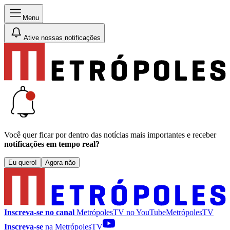
Menu
Ative nossas notificações
Você quer ficar por dentro das notícias mais importantes e receber
notificações em tempo real?
Eu quero!
Agora não
Inscreva-se no canal
MetrópolesTV no
YouTube
MetrópolesTV
Inscreva-se
na MetrópolesTV