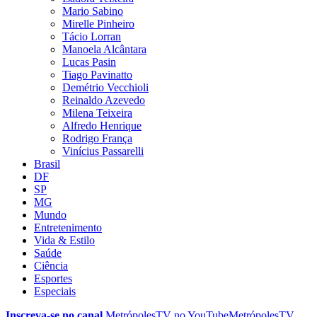
Mario Sabino
Mirelle Pinheiro
Tácio Lorran
Manoela Alcântara
Lucas Pasin
Tiago Pavinatto
Demétrio Vecchioli
Reinaldo Azevedo
Milena Teixeira
Alfredo Henrique
Rodrigo França
Vinícius Passarelli
Brasil
DF
SP
MG
Mundo
Entretenimento
Vida & Estilo
Saúde
Ciência
Esportes
Especiais
Inscreva-se no canal
MetrópolesTV no
YouTube
MetrópolesTV