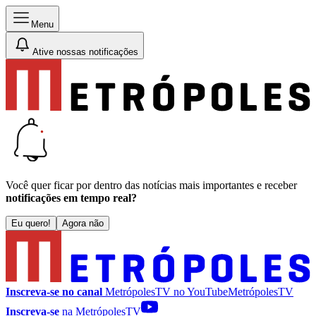
Menu
Ative nossas notificações
Você quer ficar por dentro das notícias mais importantes e receber
notificações em tempo real?
Eu quero!
Agora não
Inscreva-se no canal
MetrópolesTV no
YouTube
MetrópolesTV
Inscreva-se
na MetrópolesTV