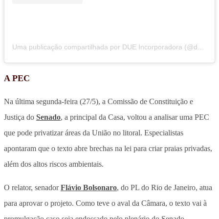
Uma publicação compartilhada por DUE Incorporadora (@due.inc)
A PEC
Na última segunda-feira (27/5), a Comissão de Constituição e
Justiça do
Senado
, a principal da Casa, voltou a analisar uma PEC
que pode privatizar áreas da União no litoral. Especialistas
apontaram que o texto abre brechas na lei para criar praias privadas,
além dos altos riscos ambientais.
O relator, senador
Flávio Bolsonaro
, do PL do Rio de Janeiro, atua
para aprovar o projeto. Como teve o aval da Câmara, o texto vai à
promulgação caso seja endossado pelo plenário do Senado.