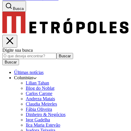
Busca
Digite sua busca
Buscar
Buscar
Últimas notícias
Colunistas
Lilian Tahan
Blog do Noblat
Carlos Carone
Andreza Matais
Claudia Meireles
Fábia Oliveira
Dinheiro & Negócios
Igor Gadelha
Ilca Maria Estevão
Isadora Teixeira