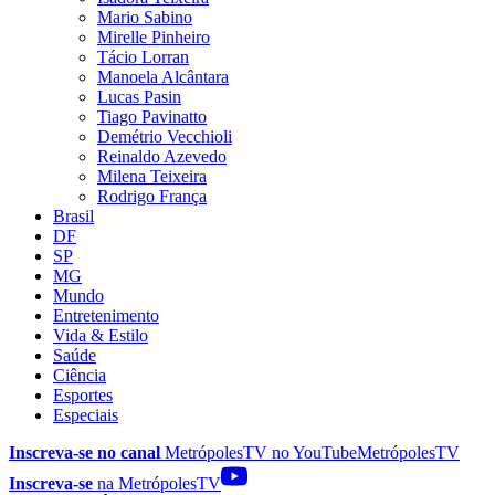
Mario Sabino
Mirelle Pinheiro
Tácio Lorran
Manoela Alcântara
Lucas Pasin
Tiago Pavinatto
Demétrio Vecchioli
Reinaldo Azevedo
Milena Teixeira
Rodrigo França
Brasil
DF
SP
MG
Mundo
Entretenimento
Vida & Estilo
Saúde
Ciência
Esportes
Especiais
Inscreva-se no canal
MetrópolesTV no
YouTube
MetrópolesTV
Inscreva-se
na MetrópolesTV