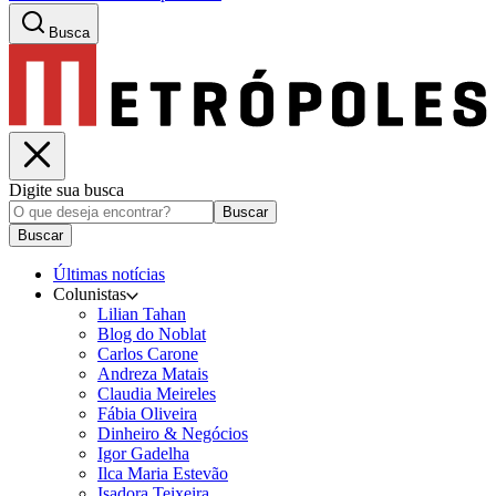
Busca
Digite sua busca
Buscar
Buscar
Últimas notícias
Colunistas
Lilian Tahan
Blog do Noblat
Carlos Carone
Andreza Matais
Claudia Meireles
Fábia Oliveira
Dinheiro & Negócios
Igor Gadelha
Ilca Maria Estevão
Isadora Teixeira