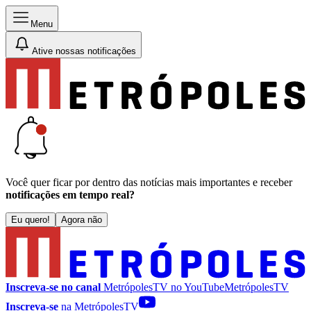
Menu
Ative nossas notificações
Você quer ficar por dentro das notícias mais importantes e receber
notificações em tempo real?
Eu quero!
Agora não
Inscreva-se no canal
MetrópolesTV no
YouTube
MetrópolesTV
Inscreva-se
na MetrópolesTV