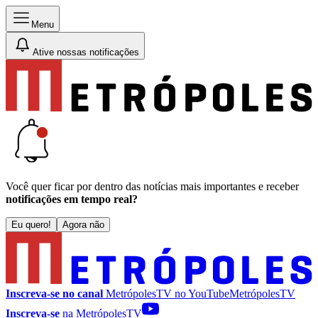
Menu
Ative nossas notificações
Você quer ficar por dentro das notícias mais importantes e receber
notificações em tempo real?
Eu quero!
Agora não
Inscreva-se no canal
MetrópolesTV no
YouTube
MetrópolesTV
Inscreva-se
na MetrópolesTV