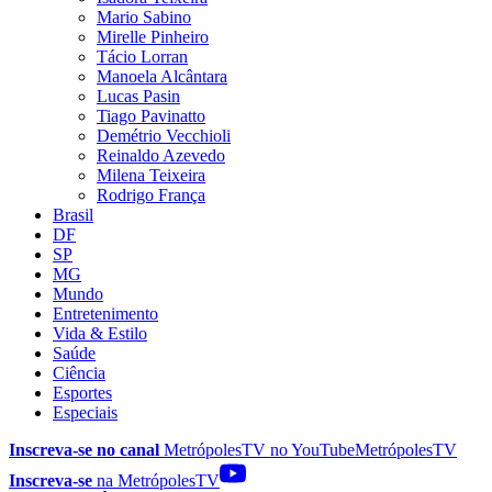
Mario Sabino
Mirelle Pinheiro
Tácio Lorran
Manoela Alcântara
Lucas Pasin
Tiago Pavinatto
Demétrio Vecchioli
Reinaldo Azevedo
Milena Teixeira
Rodrigo França
Brasil
DF
SP
MG
Mundo
Entretenimento
Vida & Estilo
Saúde
Ciência
Esportes
Especiais
Inscreva-se no canal
MetrópolesTV no
YouTube
MetrópolesTV
Inscreva-se
na MetrópolesTV