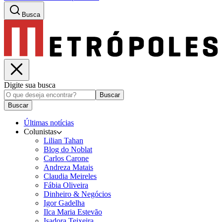
Busca
Digite sua busca
Buscar
Buscar
Últimas notícias
Colunistas
Lilian Tahan
Blog do Noblat
Carlos Carone
Andreza Matais
Claudia Meireles
Fábia Oliveira
Dinheiro & Negócios
Igor Gadelha
Ilca Maria Estevão
Isadora Teixeira