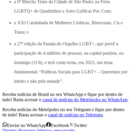
a 6ª Marcha Trans da Cidade de São Paulo; na Feira
LGBTQ+ de Quadrinhos e Artes Gráficas Poc Com;
a XXI Caminhada de Mulheres Lésbicas, Bissexuais, Cis e
Trans; e
a 27ª edição da Parada do Orgulho LGBT+, que prevê a
participação de 4 milhões de pessoas, na capital paulista, no
domingo (11/6), e terá como tema, em 2023, um tema
fundamental: “Políticas Sociais para LGBT+ – Queremos por
inteiro e não pela metade”.
Receba notícias de Brasil no seu WhatsApp e fique por dentro de
tudo! Basta acessar o
canal de notícias do Metrópoles no WhatsApp
.
Receba notícias do Metrópoles no seu Telegram e fique por dentro
de tudo! Basta acessar o
canal de notícias no Telegram
.
Enviar no WhatsApp
Facebook
Twitter
Direitos Humanos
,
lgbtqia+
,
preconceito