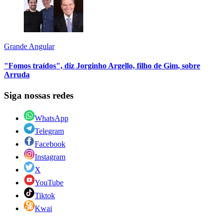
Grande Angular
"Fomos traídos", diz Jorginho Argello, filho de Gim, sobre
Arruda
Siga nossas redes
WhatsApp
Telegram
Facebook
Instagram
X
YouTube
Tiktok
Kwai