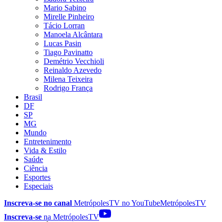
Mario Sabino
Mirelle Pinheiro
Tácio Lorran
Manoela Alcântara
Lucas Pasin
Tiago Pavinatto
Demétrio Vecchioli
Reinaldo Azevedo
Milena Teixeira
Rodrigo França
Brasil
DF
SP
MG
Mundo
Entretenimento
Vida & Estilo
Saúde
Ciência
Esportes
Especiais
Inscreva-se no canal
MetrópolesTV no
YouTube
MetrópolesTV
Inscreva-se
na MetrópolesTV