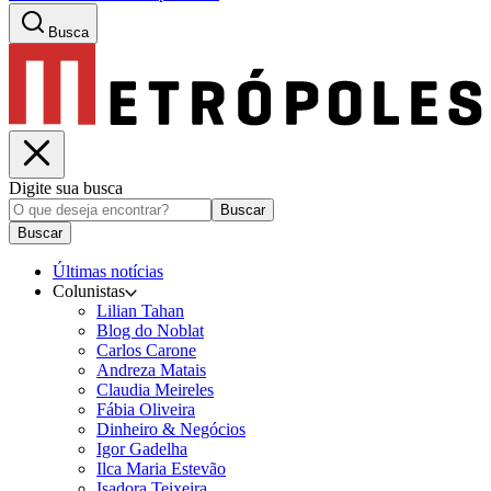
Busca
Digite sua busca
Buscar
Buscar
Últimas notícias
Colunistas
Lilian Tahan
Blog do Noblat
Carlos Carone
Andreza Matais
Claudia Meireles
Fábia Oliveira
Dinheiro & Negócios
Igor Gadelha
Ilca Maria Estevão
Isadora Teixeira