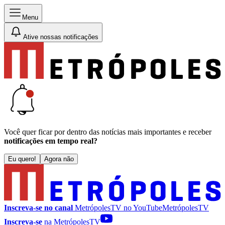
Menu
Ative nossas notificações
Você quer ficar por dentro das notícias mais importantes e receber
notificações em tempo real?
Eu quero!
Agora não
Inscreva-se no canal
MetrópolesTV no
YouTube
MetrópolesTV
Inscreva-se
na MetrópolesTV