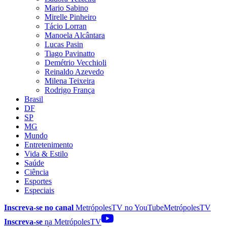
Mario Sabino
Mirelle Pinheiro
Tácio Lorran
Manoela Alcântara
Lucas Pasin
Tiago Pavinatto
Demétrio Vecchioli
Reinaldo Azevedo
Milena Teixeira
Rodrigo França
Brasil
DF
SP
MG
Mundo
Entretenimento
Vida & Estilo
Saúde
Ciência
Esportes
Especiais
Inscreva-se no canal
MetrópolesTV no
YouTube
MetrópolesTV
Inscreva-se
na MetrópolesTV