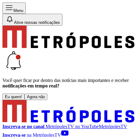
Menu
Ative nossas notificações
Você quer ficar por dentro das notícias mais importantes e receber
notificações em tempo real?
Eu quero!
Agora não
Inscreva-se no canal
MetrópolesTV no
YouTube
MetrópolesTV
Inscreva-se
na MetrópolesTV