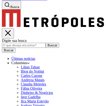
Busca
Digite sua busca
Buscar
Buscar
Últimas notícias
Colunistas
Lilian Tahan
Blog do Noblat
Carlos Carone
Andreza Matais
Claudia Meireles
Fábia Oliveira
Dinheiro & Negócios
Igor Gadelha
Ilca Maria Estevão
Isadora Teixeira