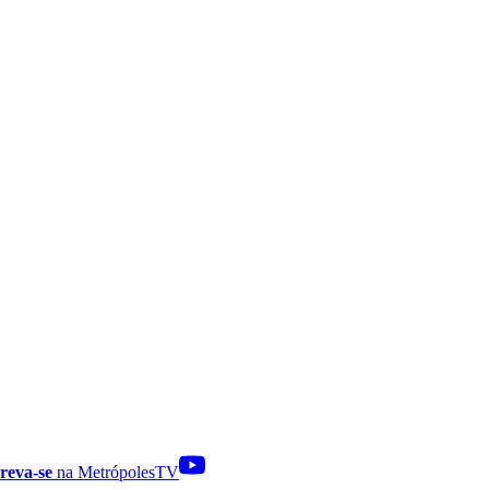
reva-se
na MetrópolesTV