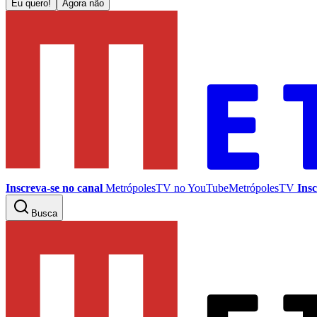
Eu quero!
Agora não
Inscreva-se no canal
MetrópolesTV no
YouTube
MetrópolesTV
Insc
Busca