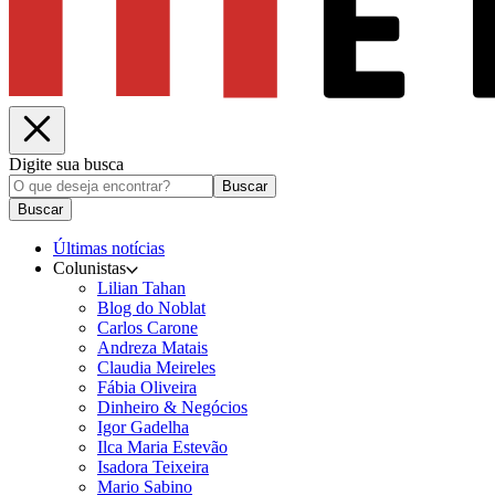
Digite sua busca
Buscar
Buscar
Últimas notícias
Colunistas
Lilian Tahan
Blog do Noblat
Carlos Carone
Andreza Matais
Claudia Meireles
Fábia Oliveira
Dinheiro & Negócios
Igor Gadelha
Ilca Maria Estevão
Isadora Teixeira
Mario Sabino