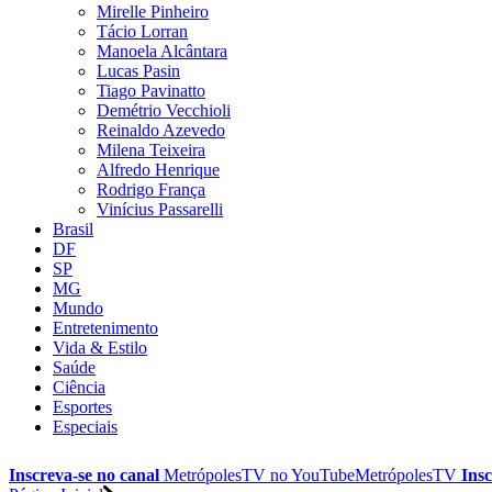
Mirelle Pinheiro
Tácio Lorran
Manoela Alcântara
Lucas Pasin
Tiago Pavinatto
Demétrio Vecchioli
Reinaldo Azevedo
Milena Teixeira
Alfredo Henrique
Rodrigo França
Vinícius Passarelli
Brasil
DF
SP
MG
Mundo
Entretenimento
Vida & Estilo
Saúde
Ciência
Esportes
Especiais
Inscreva-se no canal
MetrópolesTV no
YouTube
MetrópolesTV
Insc