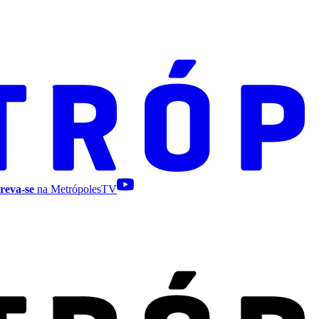
reva-se
na MetrópolesTV