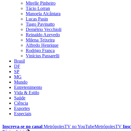
Mirelle Pinheiro
Tácio Lorran
Manoela Alcântara
Lucas Pasin
Tiago Pavinatto
Demétrio Vecchioli
Reinaldo Azevedo
Milena Teixeira
Alfredo Henrique
Rodrigo França
Vinícius Passarelli
Brasil
DF
SP
MG
Mundo
Entretenimento
Vida & Estilo
Saúde
Ciência
Esportes
Especiais
Inscreva-se no canal
MetrópolesTV no
YouTube
MetrópolesTV
Insc