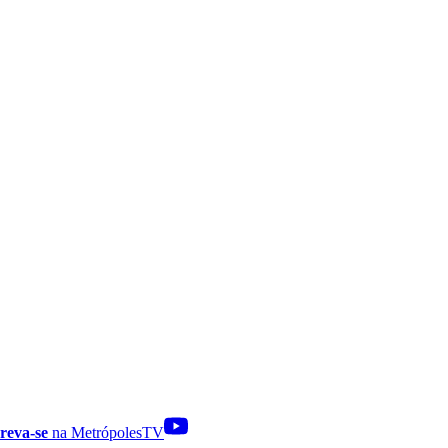
reva-se
na MetrópolesTV