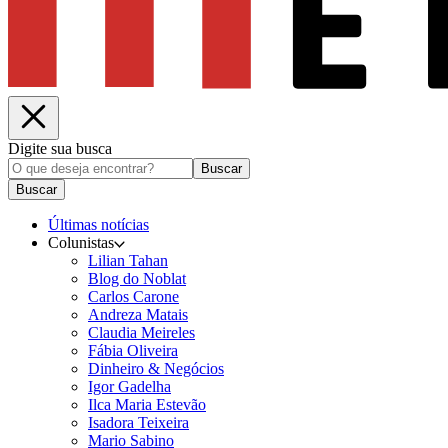
Digite sua busca
Buscar
Buscar
Últimas notícias
Colunistas
Lilian Tahan
Blog do Noblat
Carlos Carone
Andreza Matais
Claudia Meireles
Fábia Oliveira
Dinheiro & Negócios
Igor Gadelha
Ilca Maria Estevão
Isadora Teixeira
Mario Sabino