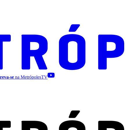
reva-se
na MetrópolesTV