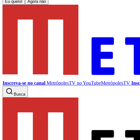
Eu quero!
Agora não
Inscreva-se no canal
MetrópolesTV no
YouTube
MetrópolesTV
Insc
Busca