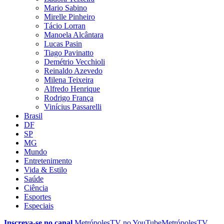
Mario Sabino
Mirelle Pinheiro
Tácio Lorran
Manoela Alcântara
Lucas Pasin
Tiago Pavinatto
Demétrio Vecchioli
Reinaldo Azevedo
Milena Teixeira
Alfredo Henrique
Rodrigo França
Vinícius Passarelli
Brasil
DF
SP
MG
Mundo
Entretenimento
Vida & Estilo
Saúde
Ciência
Esportes
Especiais
Inscreva-se no canal
MetrópolesTV no
YouTube
MetrópolesTV