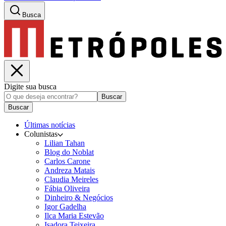
Busca
Digite sua busca
Buscar
Buscar
Últimas notícias
Colunistas
Lilian Tahan
Blog do Noblat
Carlos Carone
Andreza Matais
Claudia Meireles
Fábia Oliveira
Dinheiro & Negócios
Igor Gadelha
Ilca Maria Estevão
Isadora Teixeira