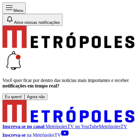
Menu
Ative nossas notificações
Você quer ficar por dentro das notícias mais importantes e receber
notificações em tempo real?
Eu quero!
Agora não
Inscreva-se no canal
MetrópolesTV no
YouTube
MetrópolesTV
Inscreva-se
na MetrópolesTV