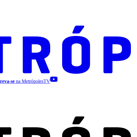
reva-se
na MetrópolesTV