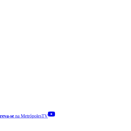
reva-se
na MetrópolesTV