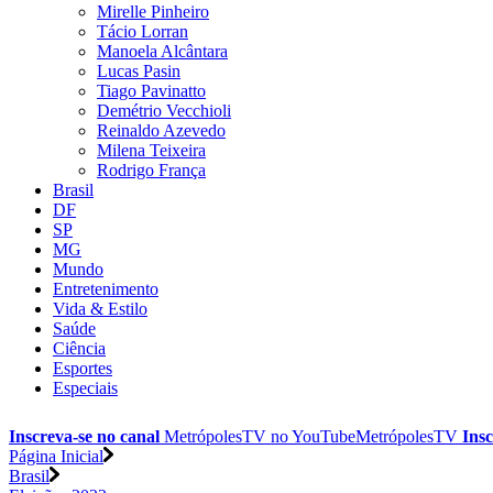
Mirelle Pinheiro
Tácio Lorran
Manoela Alcântara
Lucas Pasin
Tiago Pavinatto
Demétrio Vecchioli
Reinaldo Azevedo
Milena Teixeira
Rodrigo França
Brasil
DF
SP
MG
Mundo
Entretenimento
Vida & Estilo
Saúde
Ciência
Esportes
Especiais
Inscreva-se no canal
MetrópolesTV no
YouTube
MetrópolesTV
Insc
Página Inicial
Brasil