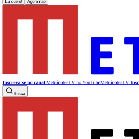
Eu quero!
Agora não
Inscreva-se no canal
MetrópolesTV no
YouTube
MetrópolesTV
Insc
Busca