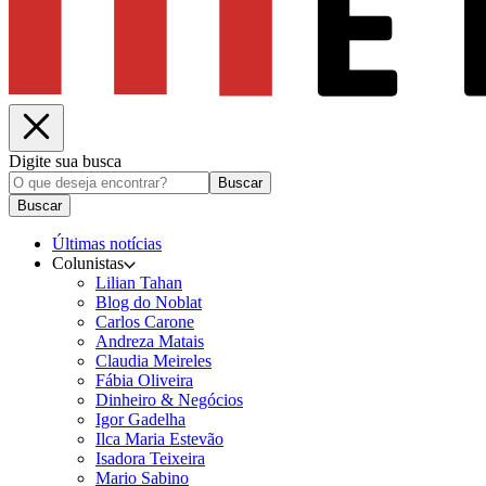
Digite sua busca
Buscar
Buscar
Últimas notícias
Colunistas
Lilian Tahan
Blog do Noblat
Carlos Carone
Andreza Matais
Claudia Meireles
Fábia Oliveira
Dinheiro & Negócios
Igor Gadelha
Ilca Maria Estevão
Isadora Teixeira
Mario Sabino