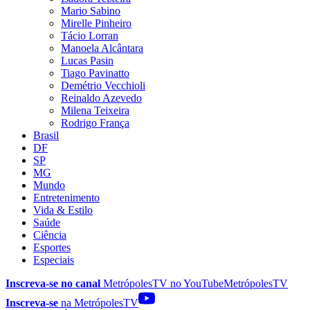
Mario Sabino
Mirelle Pinheiro
Tácio Lorran
Manoela Alcântara
Lucas Pasin
Tiago Pavinatto
Demétrio Vecchioli
Reinaldo Azevedo
Milena Teixeira
Rodrigo França
Brasil
DF
SP
MG
Mundo
Entretenimento
Vida & Estilo
Saúde
Ciência
Esportes
Especiais
Inscreva-se no canal
MetrópolesTV no
YouTube
MetrópolesTV
Inscreva-se
na MetrópolesTV