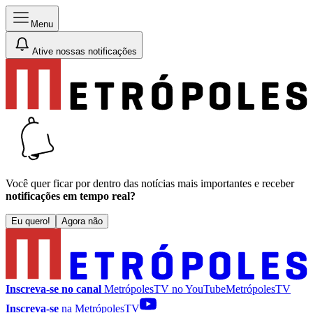
Menu
Ative nossas notificações
Você quer ficar por dentro das notícias mais importantes e receber
notificações em tempo real?
Eu quero!
Agora não
Inscreva-se no canal
MetrópolesTV no
YouTube
MetrópolesTV
Inscreva-se
na MetrópolesTV