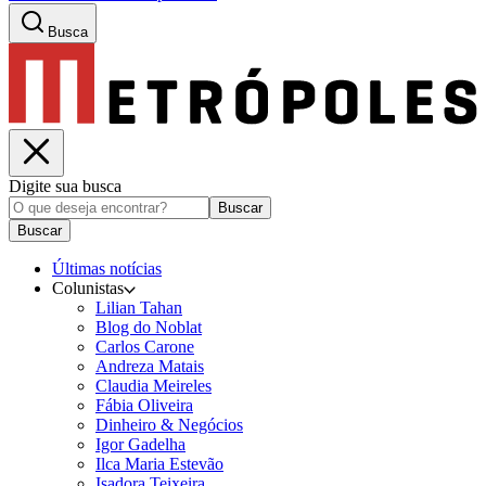
Busca
Digite sua busca
Buscar
Buscar
Últimas notícias
Colunistas
Lilian Tahan
Blog do Noblat
Carlos Carone
Andreza Matais
Claudia Meireles
Fábia Oliveira
Dinheiro & Negócios
Igor Gadelha
Ilca Maria Estevão
Isadora Teixeira