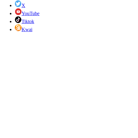
X
YouTube
Tiktok
Kwai