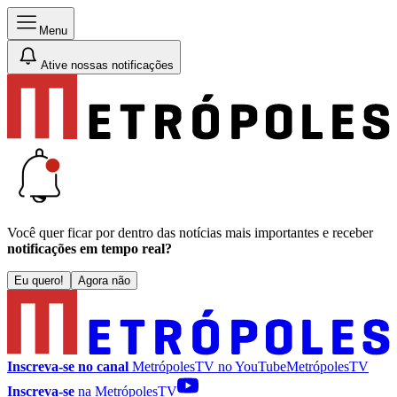
Menu
Ative nossas notificações
Você quer ficar por dentro das notícias mais importantes e receber
notificações em tempo real?
Eu quero!
Agora não
Inscreva-se no canal
MetrópolesTV no
YouTube
MetrópolesTV
Inscreva-se
na MetrópolesTV