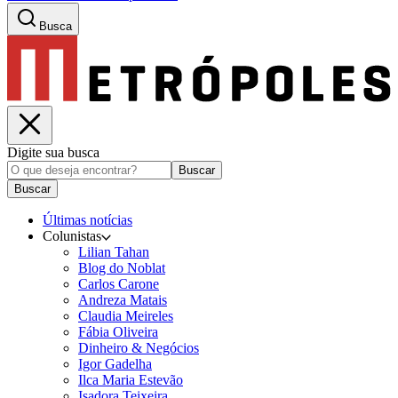
Busca
Digite sua busca
Buscar
Buscar
Últimas notícias
Colunistas
Lilian Tahan
Blog do Noblat
Carlos Carone
Andreza Matais
Claudia Meireles
Fábia Oliveira
Dinheiro & Negócios
Igor Gadelha
Ilca Maria Estevão
Isadora Teixeira