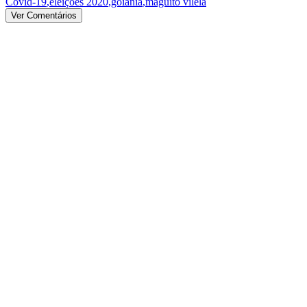
Covid-19
,
eleições 2020
,
goiânia
,
maguito vilela
Ver Comentários