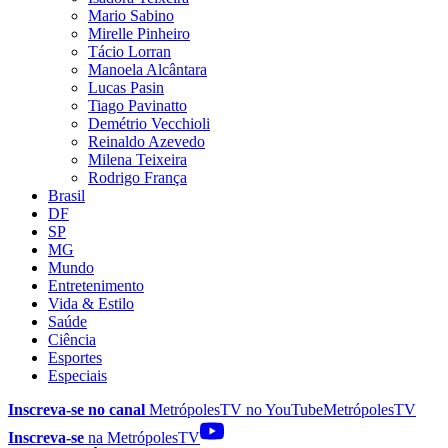
Mario Sabino
Mirelle Pinheiro
Tácio Lorran
Manoela Alcântara
Lucas Pasin
Tiago Pavinatto
Demétrio Vecchioli
Reinaldo Azevedo
Milena Teixeira
Rodrigo França
Brasil
DF
SP
MG
Mundo
Entretenimento
Vida & Estilo
Saúde
Ciência
Esportes
Especiais
Inscreva-se no canal
MetrópolesTV no
YouTube
MetrópolesTV
Inscreva-se
na MetrópolesTV