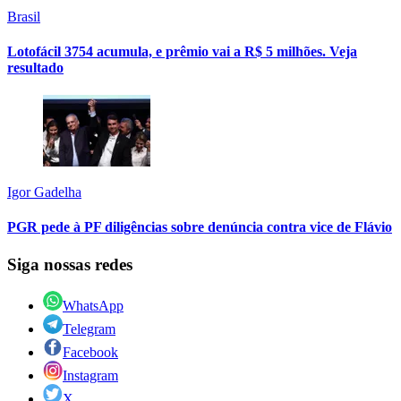
Brasil
Lotofácil 3754 acumula, e prêmio vai a R$ 5 milhões. Veja
resultado
Igor Gadelha
PGR pede à PF diligências sobre denúncia contra vice de Flávio
Siga nossas redes
WhatsApp
Telegram
Facebook
Instagram
X