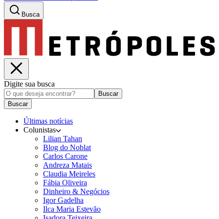
Busca
Digite sua busca
Buscar
Buscar
Últimas notícias
Colunistas
Lilian Tahan
Blog do Noblat
Carlos Carone
Andreza Matais
Claudia Meireles
Fábia Oliveira
Dinheiro & Negócios
Igor Gadelha
Ilca Maria Estevão
Isadora Teixeira