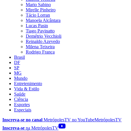
Mario Sabino
Mirelle Pinheiro
Tácio Lorran
Manoela Alcântara
Lucas Pasin
Tiago Pavinatto
Demétrio Vecchioli
Reinaldo Azevedo
Milena Teixeira
Rodrigo França
Brasil
DF
SP
MG
Mundo
Entretenimento
Vida & Estilo
Saúde
Ciência
Esportes
Especiais
Inscreva-se no canal
MetrópolesTV no
YouTube
MetrópolesTV
Inscreva-se
na MetrópolesTV