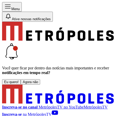
Menu
Ative nossas notificações
Você quer ficar por dentro das notícias mais importantes e receber
notificações em tempo real?
Eu quero!
Agora não
Inscreva-se no canal
MetrópolesTV no
YouTube
MetrópolesTV
Inscreva-se
na MetrópolesTV