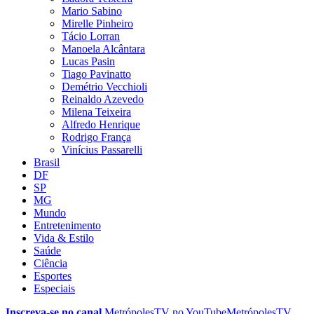
Mario Sabino
Mirelle Pinheiro
Tácio Lorran
Manoela Alcântara
Lucas Pasin
Tiago Pavinatto
Demétrio Vecchioli
Reinaldo Azevedo
Milena Teixeira
Alfredo Henrique
Rodrigo França
Vinícius Passarelli
Brasil
DF
SP
MG
Mundo
Entretenimento
Vida & Estilo
Saúde
Ciência
Esportes
Especiais
Inscreva-se no canal
MetrópolesTV no
YouTube
MetrópolesTV