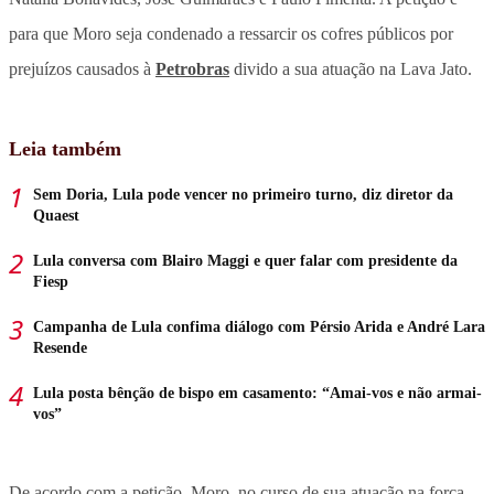
para que Moro seja condenado a ressarcir os cofres públicos por
prejuízos causados à
Petrobras
divido a sua atuação na Lava Jato.
Leia também
Sem Doria, Lula pode vencer no primeiro turno, diz diretor da
Quaest
Lula conversa com Blairo Maggi e quer falar com presidente da
Fiesp
Campanha de Lula confima diálogo com Pérsio Arida e André Lara
Resende
Lula posta bênção de bispo em casamento: “Amai-vos e não armai-
vos”
De acordo com a petição, Moro, no curso de sua atuação na força-