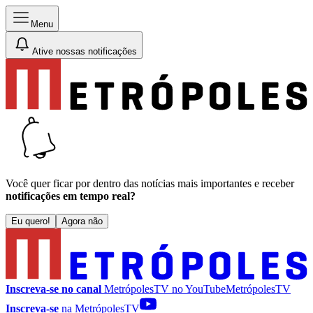
Menu
Ative nossas notificações
Você quer ficar por dentro das notícias mais importantes e receber
notificações em tempo real?
Eu quero!
Agora não
Inscreva-se no canal
MetrópolesTV no
YouTube
MetrópolesTV
Inscreva-se
na MetrópolesTV