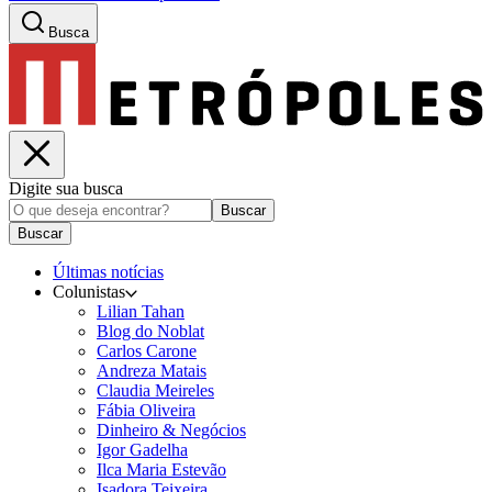
Busca
Digite sua busca
Buscar
Buscar
Últimas notícias
Colunistas
Lilian Tahan
Blog do Noblat
Carlos Carone
Andreza Matais
Claudia Meireles
Fábia Oliveira
Dinheiro & Negócios
Igor Gadelha
Ilca Maria Estevão
Isadora Teixeira