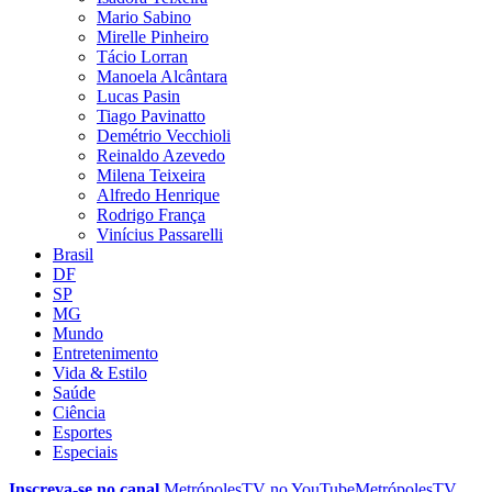
Mario Sabino
Mirelle Pinheiro
Tácio Lorran
Manoela Alcântara
Lucas Pasin
Tiago Pavinatto
Demétrio Vecchioli
Reinaldo Azevedo
Milena Teixeira
Alfredo Henrique
Rodrigo França
Vinícius Passarelli
Brasil
DF
SP
MG
Mundo
Entretenimento
Vida & Estilo
Saúde
Ciência
Esportes
Especiais
Inscreva-se no canal
MetrópolesTV no
YouTube
MetrópolesTV