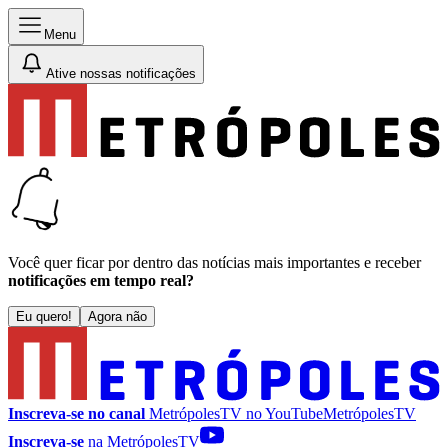
Menu
Ative nossas notificações
Você quer ficar por dentro das notícias mais importantes e receber
notificações em tempo real?
Eu quero!
Agora não
Inscreva-se no canal
MetrópolesTV no
YouTube
MetrópolesTV
Inscreva-se
na MetrópolesTV