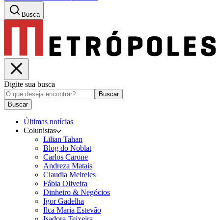
Busca
Digite sua busca
Buscar
Buscar
Últimas notícias
Colunistas
Lilian Tahan
Blog do Noblat
Carlos Carone
Andreza Matais
Claudia Meireles
Fábia Oliveira
Dinheiro & Negócios
Igor Gadelha
Ilca Maria Estevão
Isadora Teixeira