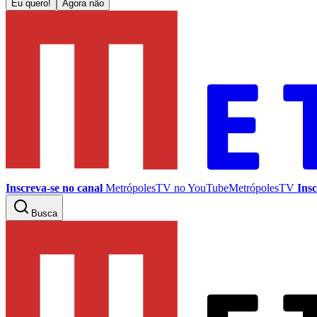
Eu quero!
Agora não
Inscreva-se no canal
MetrópolesTV no
YouTube
MetrópolesTV
Insc
Busca