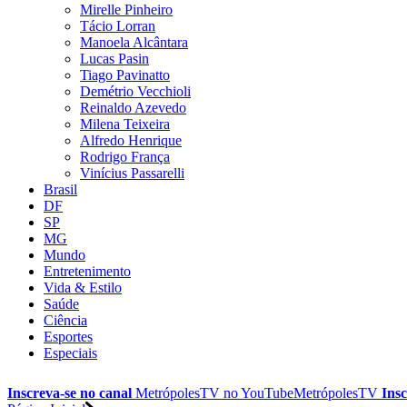
Mirelle Pinheiro
Tácio Lorran
Manoela Alcântara
Lucas Pasin
Tiago Pavinatto
Demétrio Vecchioli
Reinaldo Azevedo
Milena Teixeira
Alfredo Henrique
Rodrigo França
Vinícius Passarelli
Brasil
DF
SP
MG
Mundo
Entretenimento
Vida & Estilo
Saúde
Ciência
Esportes
Especiais
Inscreva-se no canal
MetrópolesTV no
YouTube
MetrópolesTV
Insc