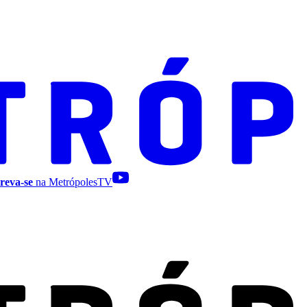
reva-se
na MetrópolesTV