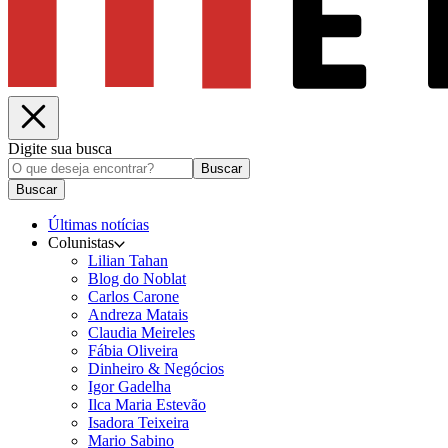
Digite sua busca
Buscar
Buscar
Últimas notícias
Colunistas
Lilian Tahan
Blog do Noblat
Carlos Carone
Andreza Matais
Claudia Meireles
Fábia Oliveira
Dinheiro & Negócios
Igor Gadelha
Ilca Maria Estevão
Isadora Teixeira
Mario Sabino