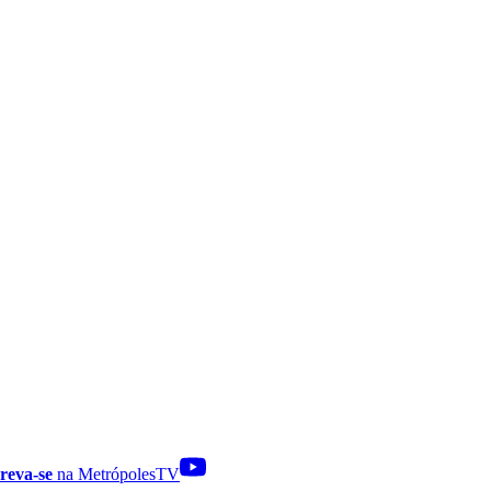
reva-se
na MetrópolesTV