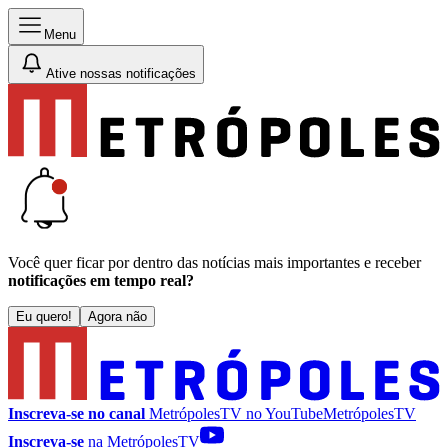
Menu
Ative nossas notificações
Você quer ficar por dentro das notícias mais importantes e receber
notificações em tempo real?
Eu quero!
Agora não
Inscreva-se no canal
MetrópolesTV no
YouTube
MetrópolesTV
Inscreva-se
na MetrópolesTV