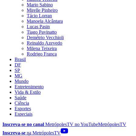
Mario Sabino
Mirelle Pinheiro
Tácio Lorran
Manoela Alcântara
Lucas Pasin
Tiago Pavinatto
Demétrio Vecchioli
Reinaldo Azevedo
Milena Teixeira
Rodrigo França
Brasil
DF
SP
MG
Mundo
Entretenimento
Vida & Estilo
Saúde
Ciência
Esportes
Especiais
Inscreva-se no canal
MetrópolesTV no
YouTube
MetrópolesTV
Inscreva-se
na MetrópolesTV