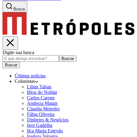
Busca
Digite sua busca
Buscar
Buscar
Últimas notícias
Colunistas
Lilian Tahan
Blog do Noblat
Carlos Carone
Andreza Matais
Claudia Meireles
Fábia Oliveira
Dinheiro & Negócios
Igor Gadelha
Ilca Maria Estevão
Isadora Teixeira