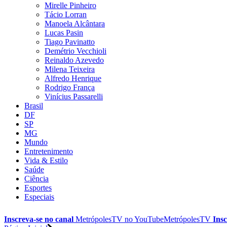
Mirelle Pinheiro
Tácio Lorran
Manoela Alcântara
Lucas Pasin
Tiago Pavinatto
Demétrio Vecchioli
Reinaldo Azevedo
Milena Teixeira
Alfredo Henrique
Rodrigo França
Vinícius Passarelli
Brasil
DF
SP
MG
Mundo
Entretenimento
Vida & Estilo
Saúde
Ciência
Esportes
Especiais
Inscreva-se no canal
MetrópolesTV no
YouTube
MetrópolesTV
Insc