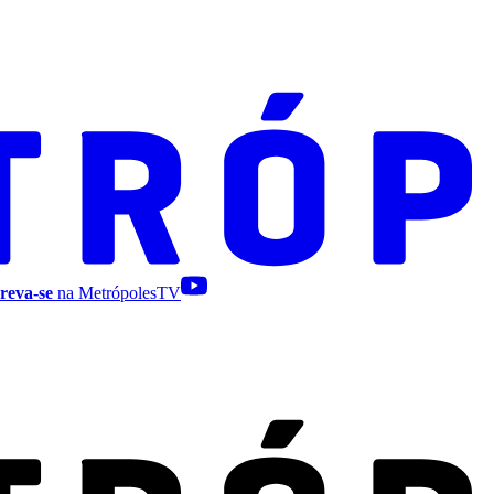
reva-se
na MetrópolesTV