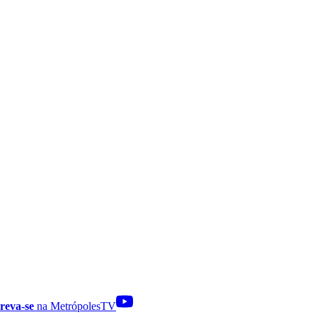
reva-se
na MetrópolesTV