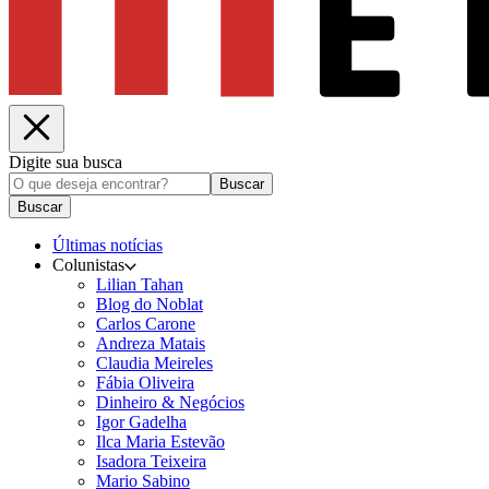
Digite sua busca
Buscar
Buscar
Últimas notícias
Colunistas
Lilian Tahan
Blog do Noblat
Carlos Carone
Andreza Matais
Claudia Meireles
Fábia Oliveira
Dinheiro & Negócios
Igor Gadelha
Ilca Maria Estevão
Isadora Teixeira
Mario Sabino