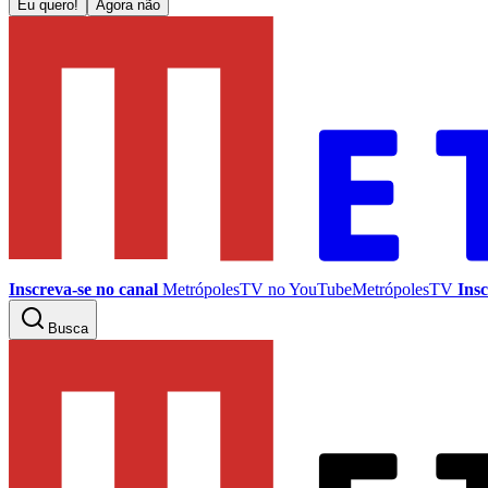
Eu quero!
Agora não
Inscreva-se no canal
MetrópolesTV no
YouTube
MetrópolesTV
Insc
Busca