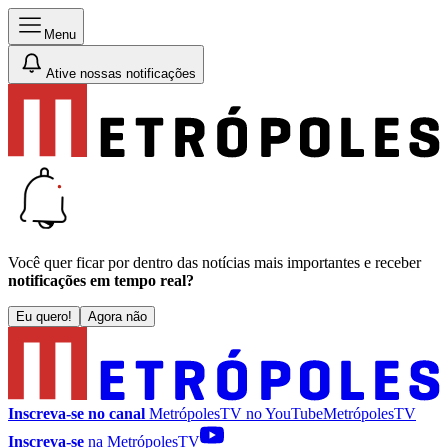
Menu
Ative nossas notificações
Você quer ficar por dentro das notícias mais importantes e receber
notificações em tempo real?
Eu quero!
Agora não
Inscreva-se no canal
MetrópolesTV no
YouTube
MetrópolesTV
Inscreva-se
na MetrópolesTV