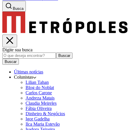
Busca
Digite sua busca
Buscar
Buscar
Últimas notícias
Colunistas
Lilian Tahan
Blog do Noblat
Carlos Carone
Andreza Matais
Claudia Meireles
Fábia Oliveira
Dinheiro & Negócios
Igor Gadelha
Ilca Maria Estevão
Isadora Teixeira