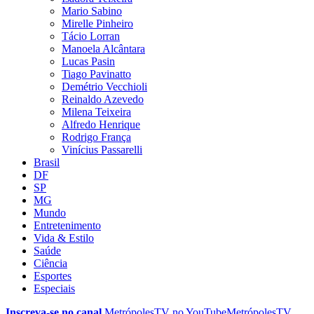
Mario Sabino
Mirelle Pinheiro
Tácio Lorran
Manoela Alcântara
Lucas Pasin
Tiago Pavinatto
Demétrio Vecchioli
Reinaldo Azevedo
Milena Teixeira
Alfredo Henrique
Rodrigo França
Vinícius Passarelli
Brasil
DF
SP
MG
Mundo
Entretenimento
Vida & Estilo
Saúde
Ciência
Esportes
Especiais
Inscreva-se no canal
MetrópolesTV no
YouTube
MetrópolesTV