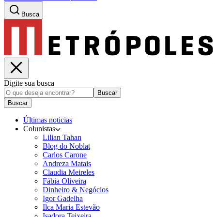
Busca
Digite sua busca
Buscar
Buscar
Últimas notícias
Colunistas
Lilian Tahan
Blog do Noblat
Carlos Carone
Andreza Matais
Claudia Meireles
Fábia Oliveira
Dinheiro & Negócios
Igor Gadelha
Ilca Maria Estevão
Isadora Teixeira