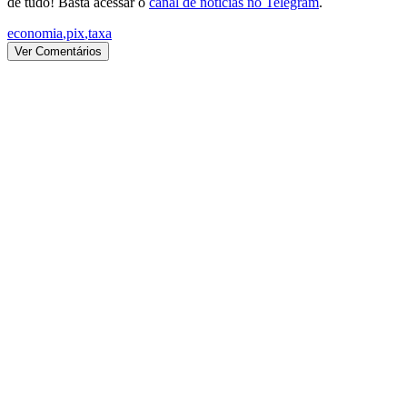
de tudo! Basta acessar o
canal de notícias no Telegram
.
economia
,
pix
,
taxa
Ver Comentários