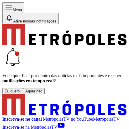
Menu
Ative nossas notificações
Você quer ficar por dentro das notícias mais importantes e receber
notificações em tempo real?
Eu quero!
Agora não
Inscreva-se no canal
MetrópolesTV no
YouTube
MetrópolesTV
Inscreva-se
na MetrópolesTV