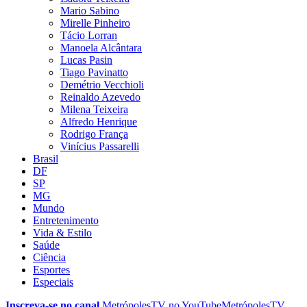
Mario Sabino
Mirelle Pinheiro
Tácio Lorran
Manoela Alcântara
Lucas Pasin
Tiago Pavinatto
Demétrio Vecchioli
Reinaldo Azevedo
Milena Teixeira
Alfredo Henrique
Rodrigo França
Vinícius Passarelli
Brasil
DF
SP
MG
Mundo
Entretenimento
Vida & Estilo
Saúde
Ciência
Esportes
Especiais
Inscreva-se no canal
MetrópolesTV no
YouTube
MetrópolesTV